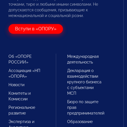
точками, тире и любыми иными символами. Не
допускаются сообщения, призывающие к
межнациональной и социальной розни.
Вступи в «ОПОРУ»
Об «ОПОРЕ
Международная
РОССИИ»
деятельность
Ассоциация «НП
Декларация о
«ОПОРА»
взаимодействии
крупного бизнеса
Новости
с субъектами
Комитеты и
МСП
Комиссии
Бюро по защите
Региональное
прав
развитие
предпринимателей
Экспертиза и
Образование