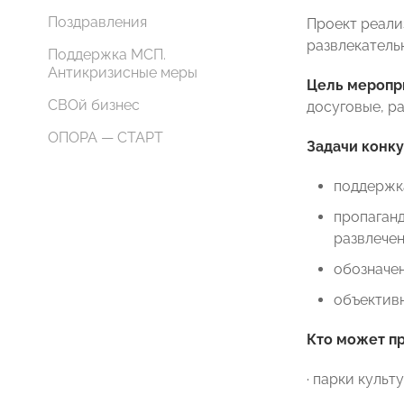
Поздравления
Проект реали
развлекатель
Поддержка МСП.
Антикризисные меры
Цель
меропр
СВОй бизнес
досуговые, р
ОПОРА — СТАРТ
Задачи
конку
поддержка
пропаганд
развлечен
обозначен
объективн
Кто может пр
· парки культ