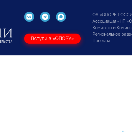
Об «ОПОРЕ РОСС
Ассоциация «НП «
Комитеты и Комисс
Региональное разв
Вступи в «ОПОРУ»
Проекты