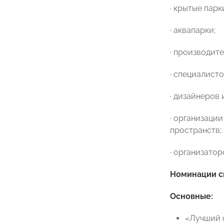
· крытые парк
· аквапарки;
· производит
· специалист
· дизайнеров
· организаци
пространств;
· организато
Номинации
с
Основные:
«Лучший 