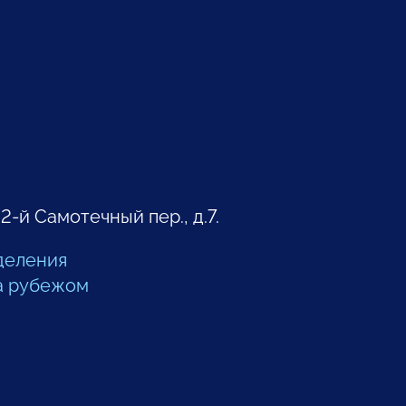
 2-й Самотечный пер., д.7.
деления
а рубежом