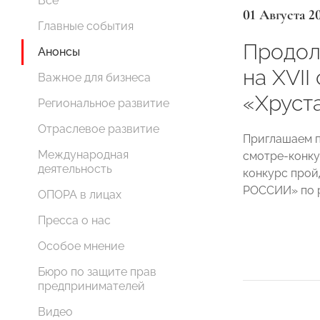
Все
01 Августа 2
Главные события
Продол
Анонсы
на XVII
Важное для бизнеса
«Хруст
Региональное развитие
Отраслевое развитие
Приглашаем п
Международная
смотре-конку
деятельность
конкурс про
РОССИИ» по р
ОПОРА в лицах
Пресса о нас
Особое мнение
Бюро по защите прав
предпринимателей
Видео