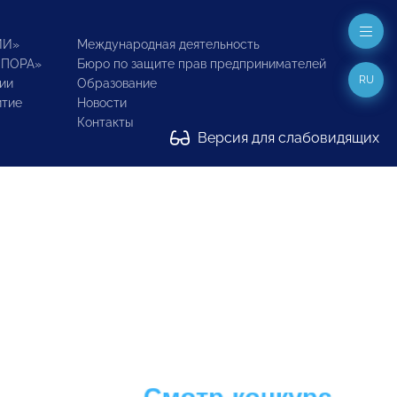
ИИ»
Международная деятельность
ОПОРА»
Бюро по защите прав предпринимателей
RU
ии
Образование
итие
Новости
Контакты
Версия для слабовидящих