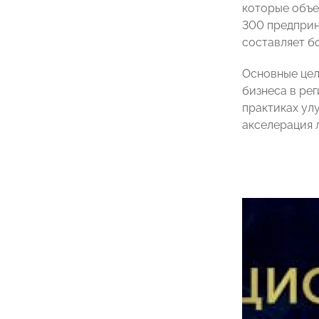
которые объе
300 предприн
составляет б
Основные цел
бизнеса в ре
практиках ул
акселерация 