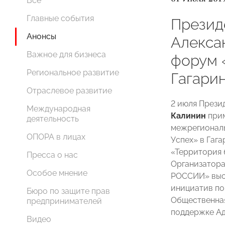
Все
Главные события
Прези
Анонсы
Алекса
Важное для бизнеса
форум 
Региональное развитие
Гагари
Отраслевое развитие
2 июля През
Международная
Калинин
прим
деятельность
межрегиональ
ОПОРА в лицах
Успех» в Гаг
«Территория 
Пресса о нас
Организатор
Особое мнение
РОССИИ» выст
инициатив по
Бюро по защите прав
Общественная
предпринимателей
поддержке Ад
Видео