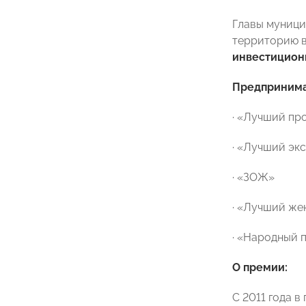
Главы муници
территорию 
инвестицион
Предпринима
· «Лучший пр
· «Лучший эк
· «ЗОЖ»
· «Лучший же
· «Народный 
О премии:
С 2011 года 