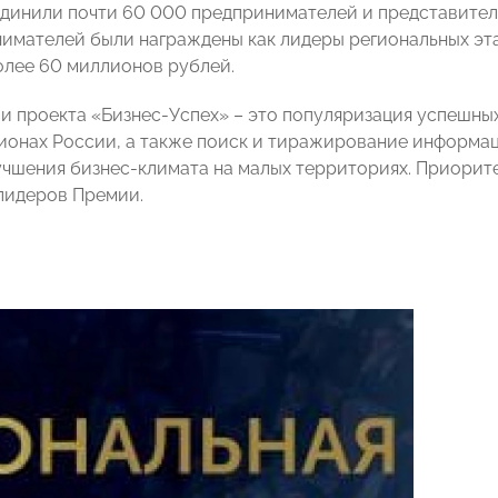
динили почти 60 000 предпринимателей и представителе
имателей были награждены как лидеры региональных эт
олее 60 миллионов рублей.
и проекта «Бизнес-Успех» – это популяризация успешны
гионах России, а также поиск и тиражирование информа
учшения бизнес-климата на малых территориях. Приорите
лидеров Премии.