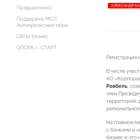
АЛЕКСАНДР К
Поздравления
Поддержка МСП.
Антикризисные меры
СВОй бизнес
ОПОРА — СТАРТ
Регистрация 
В числе учас
АО «Корпора
Ровбель
, со
член Презид
территорий, 
регионально
На главном м
с банками и 
бизнес и что