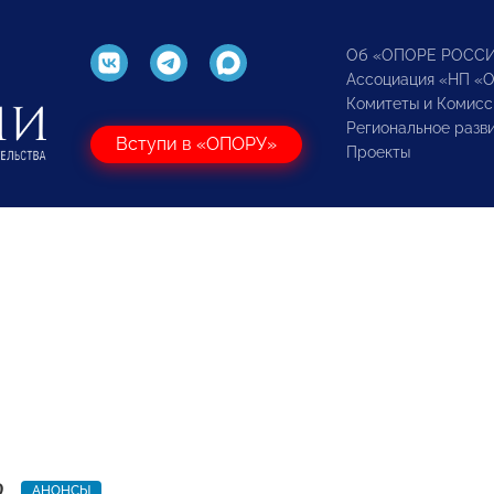
Об «ОПОРЕ РОСС
Ассоциация «НП «
Комитеты и Комисс
Региональное разв
Вступи в «ОПОРУ»
Проекты
9
АНОНСЫ