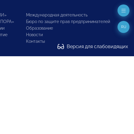
ИИ»
Международная деятельность
ОПОРА»
Бюро по защите прав предпринимателей
RU
ии
Образование
итие
Новости
Контакты
Версия для слабовидящих