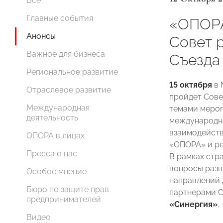
Все
Главные события
«ОПОР
Анонсы
Совет 
Важное для бизнеса
Съезда
Региональное развитие
15 октября
в 
Отраслевое развитие
пройдет Сове
Международная
темами мероп
деятельность
международно
взаимодейств
ОПОРА в лицах
«ОПОРА» и р
Пресса о нас
В рамках стр
вопросы разв
Особое мнение
направлений 
Бюро по защите прав
партнерами С
предпринимателей
«Синергия»
.
Видео