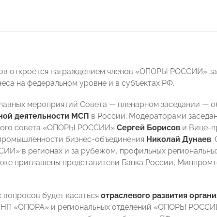
ов откроется награждением членов «ОПОРЫ РОССИИ» за
неса на федеральном уровне и в субъектах РФ.
главных мероприятий Совета
—
пленарном заседании
—
о
ой деятельности МСП
в России. Модераторами заседан
кого совета «ОПОРЫ РОССИИ»
Сергей Борисов
и Вице-п
 промышленности бизнес-объединения
Николай Дунаев
.
И» в регионах и за рубежом, профильных региональных 
кже приглашены представители Банка России, Минпромт
 вопросов будет касаться
отраслевого развития орган
НП «ОПОРА» и региональных отделений «ОПОРЫ РОССИИ»