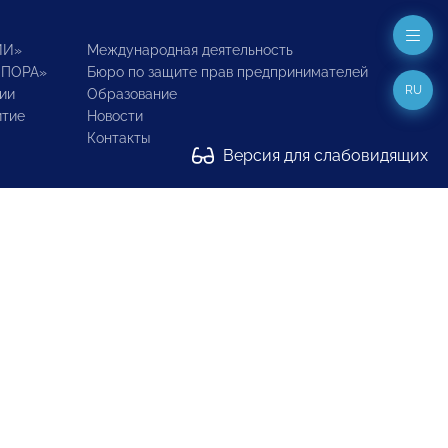
ИИ»
Международная деятельность
ОПОРА»
Бюро по защите прав предпринимателей
RU
ии
Образование
итие
Новости
Контакты
Версия для слабовидящих