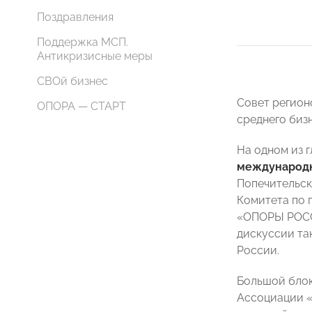
Поздравления
Поддержка МСП.
Антикризисные меры
СВОй бизнес
Совет регион
ОПОРА — СТАРТ
среднего биз
На одном из 
международн
Попечительс
Комитета по
«ОПОРЫ РОССИ
дискуссии та
России.
Большой блок
Ассоциации «