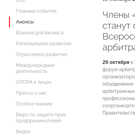
Все
Главные события
Члены
Анонсы
станут
Важное для бизнеса
Всерос
Региональное развитие
арбитр
Отраслевое развитие
26 октября
в
Международная
форум арбит
деятельность
организаторо
ОПОРА в лицах
объединение 
арбитражных
Пресса о нас
профессионал
Особое мнение
соорганизато
Правительст
Бюро по защите прав
предпринимателей
Видео