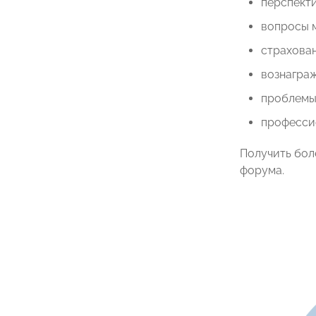
перспекти
вопросы 
страхова
вознаграж
проблемы 
професси
Получить бол
форума.