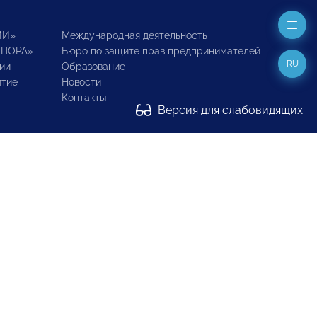
ИИ»
Международная деятельность
ОПОРА»
Бюро по защите прав предпринимателей
RU
ии
Образование
итие
Новости
Контакты
Версия для слабовидящих