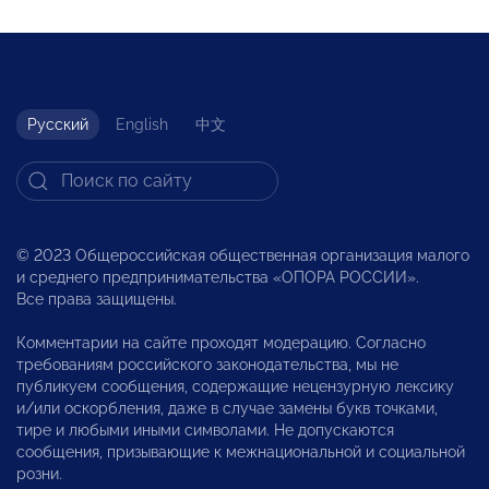
Русский
English
中文
© 2023 Общероссийская общественная организация малого
и среднего предпринимательства «ОПОРА РОССИИ».
Все права защищены.
Комментарии на сайте проходят модерацию. Согласно
требованиям российского законодательства, мы не
публикуем сообщения, содержащие нецензурную лексику
и/или оскорбления, даже в случае замены букв точками,
тире и любыми иными символами. Не допускаются
сообщения, призывающие к межнациональной и социальной
розни.