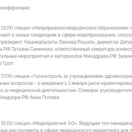
конференции:
о 13.00 секция «Непрерывное медицинское образование: 
нают о новых тенденциях в сфере медобразования, спос
 президент Нацмедпалаты Леонид Рошаль, директор Деп
 РФ Татьяна Семенова, ответственный секретарь комисс
тельных мероприятий и материалов Минздрава РФ Залим 
 Грот.
о 17.00 секция «Госконтроль за учреждениями здравоохран
ных вопросов - о введении с 1 января риск-ориентиров
ра за медицинской деятельностью. Спикеры: руководите
бнадзора РФ Анна Попова.
о 15.00 секция «Медмаркетинг 3.0». Ведущие топ-менедж
ые инструменты в сфере медицинского маркетинга для 