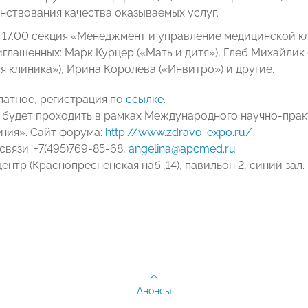
ствования качества оказываемых услуг.
о 17.00 секция «Менеджмент и управление медицинской к
глашенных: Марк Курцер («Мать и дитя»), Глеб Михайлик
я клиника»), Ирина Королева («Инвитро») и другие.
латное, регистрация по
ссылке
.
будет проходить в рамках Международного научно-прак
ния». Сайт форума:
http://www.zdravo-expo.ru/
связи: +7(495)769-85-68,
angelina@apcmed.ru
ентр (Краснопресненская наб.,14), павильон 2, синий зал.
Анонсы