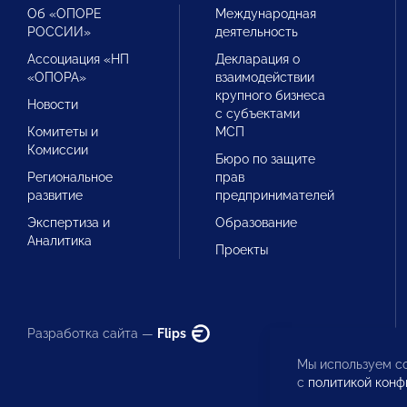
Об «ОПОРЕ
Международная
РОССИИ»
деятельность
Ассоциация «НП
Декларация о
«ОПОРА»
взаимодействии
крупного бизнеса
Новости
с субъектами
Комитеты и
МСП
Комиссии
Бюро по защите
Региональное
прав
развитие
предпринимателей
Экспертиза и
Образование
Аналитика
Проекты
Разработка сайта —
Flips
Мы используем co
с
политикой конф