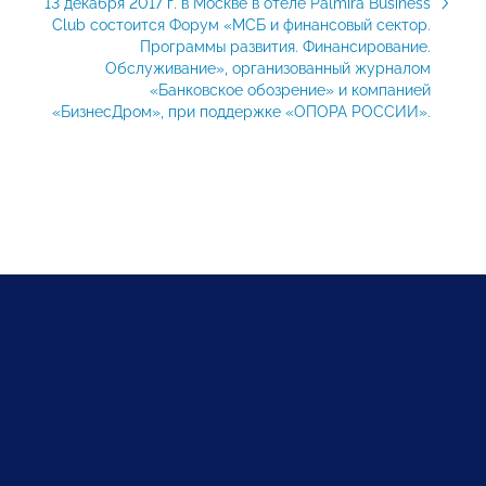
13 декабря 2017 г. в Москве в отеле Palmira Business
Club состоится Форум «МСБ и финансовый сектор.
Программы развития. Финансирование.
Обслуживание», организованный журналом
«Банковское обозрение» и компанией
«БизнесДром», при поддержке «ОПОРА РОССИИ».