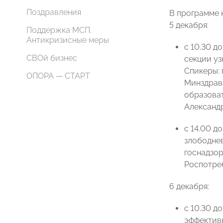
Поздравления
В программе 
5 декабря:
Поддержка МСП.
Антикризисные меры
с 10.30 д
СВОй бизнес
секции уз
Спикеры:
ОПОРА — СТАРТ
Минздрава
образова
Александр
с 14.00 д
злободнев
госнадзо
Роспотре
6 декабря:
с 10.30 д
эффективн