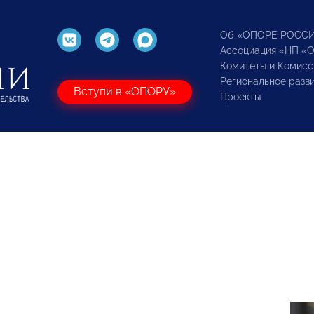
Об «ОПОРЕ РОСС
Ассоциация «НП «
Комитеты и Комисс
Региональное разв
Вступи в «ОПОРУ»
Проекты