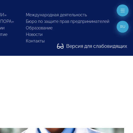
ИИ»
Международная деятельность
ОПОРА»
Бюро по защите прав предпринимателей
RU
ии
Образование
итие
Новости
Контакты
Версия для слабовидящих