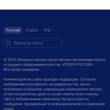
Русский
English
中文
© 2023 Общероссийская общественная организация малого
и среднего предпринимательства «ОПОРА РОССИИ».
Все права защищены.
Комментарии на сайте проходят модерацию. Согласно
требованиям российского законодательства, мы не
публикуем сообщения, содержащие нецензурную лексику
и/или оскорбления, даже в случае замены букв точками,
тире и любыми иными символами. Не допускаются
сообщения, призывающие к межнациональной и социальной
розни.