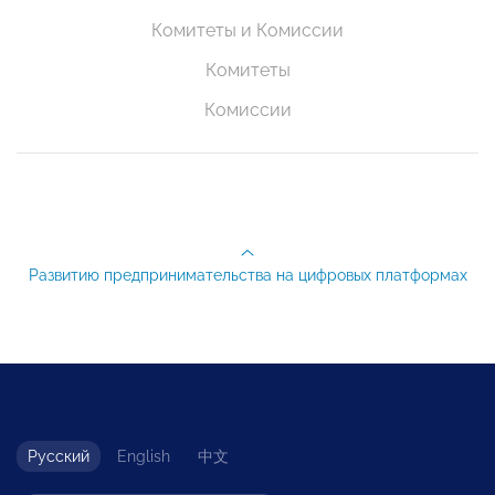
Комитеты и Комиссии
Комитеты
Комиссии
Развитию предпринимательства на цифровых платформах
Русский
English
中文