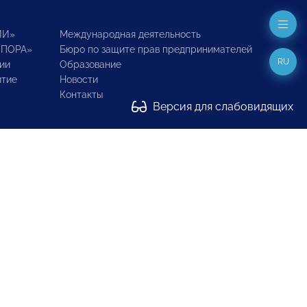
ИИ»
Международная деятельность
ОПОРА»
Бюро по защите прав предпринимателей
RU
ии
Образование
итие
Новости
Контакты
Версия для слабовидящих