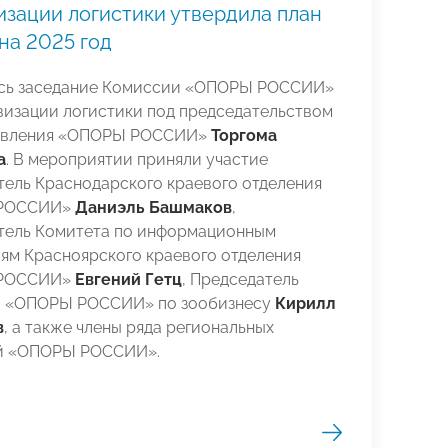
зации логистики утвердила план
на 2025 год
сь заседание Комиссии «ОПОРЫ РОССИИ»
визации логистики под председательством
авления «ОПОРЫ РОССИИ»
Торгома
а
. В мероприятии приняли участие
тель Краснодарского краевого отделения
РОССИИ»
Даниэль Башмаков
,
тель Комитета по информационным
ям Красноярского краевого отделения
РОССИИ»
Евгений Гетц
, Председатель
 «ОПОРЫ РОССИИ» по зообизнесу
Кирилл
в
, а также члены ряда региональных
й «ОПОРЫ РОССИИ».