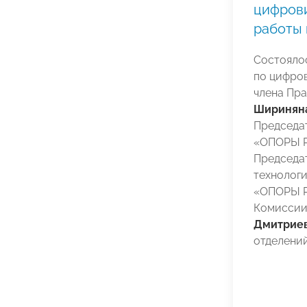
цифрови
работы 
Состояло
по цифро
члена Пр
Ширинян
Председа
«ОПОРЫ 
Председа
технологи
«ОПОРЫ 
Комиссии
Дмитрие
отделени