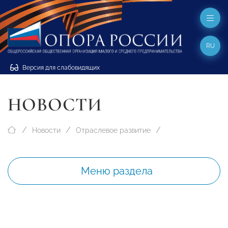
RU
Версия для слабовидящих
НОВОСТИ
Новости
Отраслевое развитие
Меню раздела