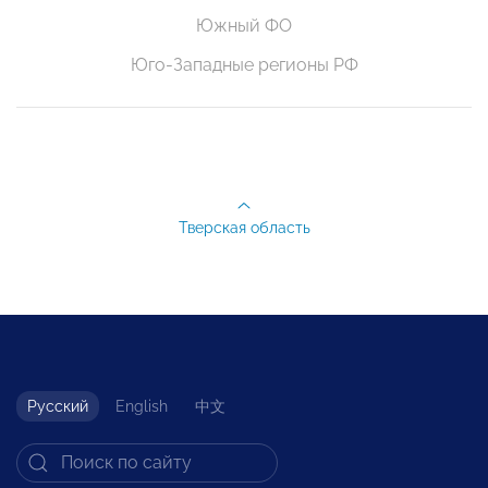
Южный ФО
Юго-Западные регионы РФ
Тверская область
Русский
English
中文