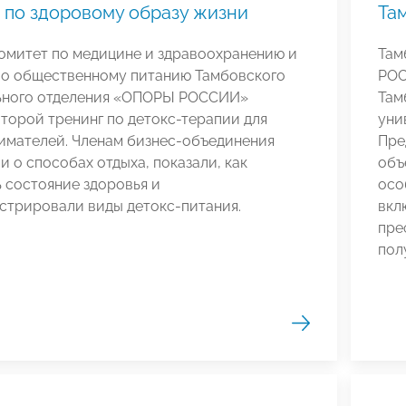
 по здоровому образу жизни
Та
омитет по медицине и здравоохранению и
Там
по общественному питанию Тамбовского
РОС
ьного отделения «ОПОРЫ РОССИИ»
Там
торой тренинг по детокс-терапии для
уни
имателей. Членам бизнес-объединения
Пре
и о способах отдыха, показали, как
объ
 состояние здоровья и
осо
стрировали виды детокс-питания.
вкл
пре
пол