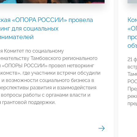
ская «ОПОРА РОССИИ» провела
Ко
инг для социальных
«О
инимателей
пр
об
ля Комитет по социальному
имательству Тамбовского регионального
21 
я «ОПОРЫ РОССИИ» провел нетворкинг
вст
акомств», где участники встречи обсудили
Там
 и возможности социального бизнеса в
РОС
перспективы развития и взаимодействия
Пре
 вопросы работы с органами власти и
рек
 грантовой поддержки.
пре