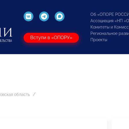
Об «ОПОРЕ РОСС
Ассоциация «НП «
Комитеты и Комисс
Региональное разв
Вступи в «ОПОРУ»
Проекты
овская область