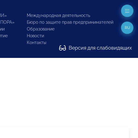
ИИ»
Международная деятельность
ОПОРА»
Бюро по защите прав предпринимателей
RU
ии
Образование
итие
Новости
Контакты
Версия для слабовидящих