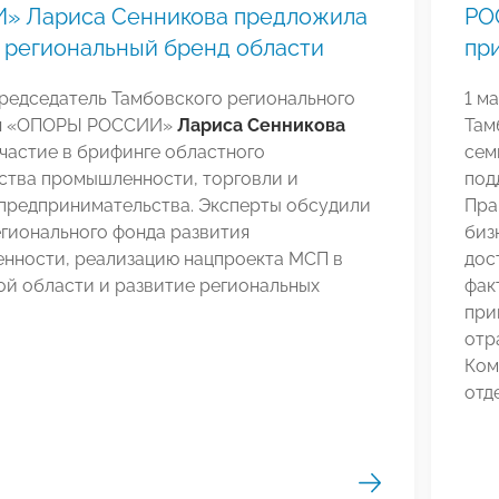
» Лариса Сенникова предложила
РО
 региональный бренд области
при
редседатель Тамбовского регионального
1 м
ия «ОПОРЫ РОССИИ»
Лариса Сенникова
Там
частие в брифинге областного
сем
ства промышленности, торговли и
под
 предпринимательства. Эксперты обсудили
Пра
гионального фонда развития
биз
нности, реализацию нацпроекта МСП в
дос
ой области и развитие региональных
фак
при
отр
Ком
отд