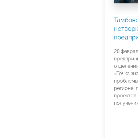
Тамбов
нетворк
предпр
28 февра
предприн
отделени
«Точка зн
проблемы
регионе, 
проектов,
получения