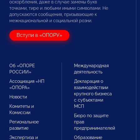
оскорбления, даже в случае замены букв
точками, тире и любыми иными символами. Не
допускаются сообщения, призывающие к
межнациональной и социальной розни.
Вступи в «ОПОРУ»
Об «ОПОРЕ
Международная
РОССИИ»
деятельность
Ассоциация «НП
Декларация о
«ОПОРА»
взаимодействии
крупного бизнеса
Новости
с субъектами
Комитеты и
МСП
Комиссии
Бюро по защите
Региональное
прав
развитие
предпринимателей
Экспертиза и
Образование