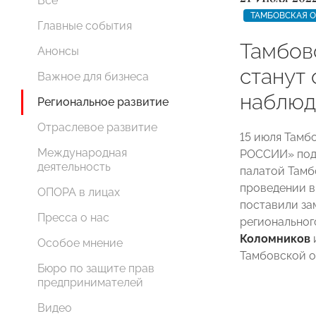
Все
ТАМБОВСКАЯ 
Главные события
Тамбов
Анонсы
станут
Важное для бизнеса
наблюд
Региональное развитие
Отраслевое развитие
15 июля Тамб
Международная
РОССИИ» под
деятельность
палатой Тамб
проведении в
ОПОРА в лицах
поставили за
Пресса о нас
регионально
Коломников
Особое мнение
Тамбовской 
Бюро по защите прав
предпринимателей
Видео