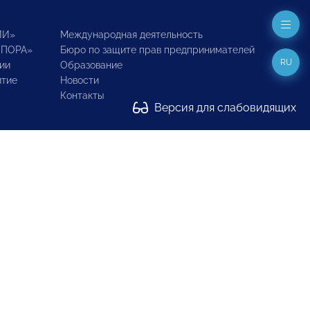
ИИ»
Международная деятельность
ОПОРА»
Бюро по защите прав предпринимателей
RU
ии
Образование
итие
Новости
Контакты
Версия для слабовидящих