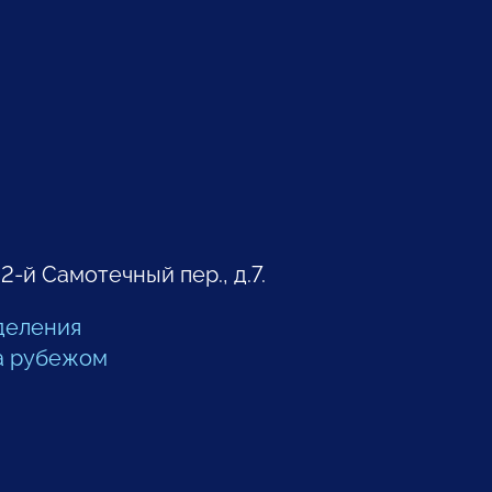
 2-й Самотечный пер., д.7.
деления
а рубежом