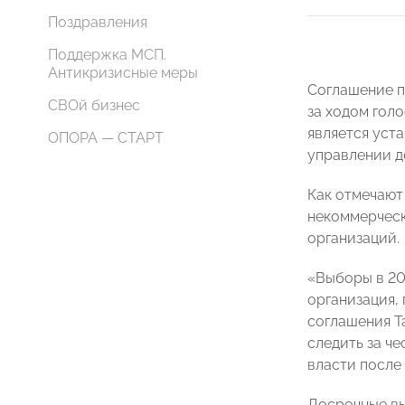
Поздравления
Поддержка МСП.
Антикризисные меры
Соглашение п
СВОй бизнес
за ходом гол
является уст
ОПОРА — СТАРТ
управлении д
Как отмечают
некоммерческ
организаций.
«Выборы в 20
организация,
соглашения Т
следить за ч
власти после
Досрочные вы