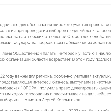
одписано для обеспечения широкого участия представи
осования при проведении выборов в единый день голосов
ановление партнерских отношений Сторон для содействия
елами государства посредством наблюдения за ходом г
 члены Общественной палаты, интерес к участию в набл
их организаций области возрастает. В этом году подпи
22 году важны для региона, особенно учитывая актуальн
 представляющая интересы бизнеса, выступаем за честны
амбовская " ОПОРА " получила право делегировать канди
естным ходом голосования и рассчитываем на дальнейшее
 выборов» — отметил Сергей Коломников.
боры главы Тамбовской области в 2022 году будут трёхд