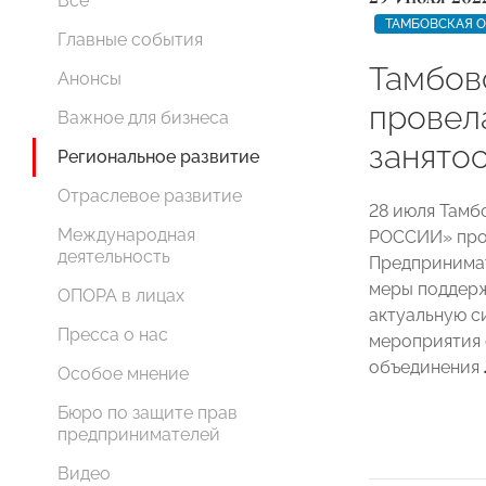
Все
ТАМБОВСКАЯ 
Главные события
Тамбо
Анонсы
провел
Важное для бизнеса
занято
Региональное развитие
Отраслевое развитие
28 июля Тамб
Международная
РОССИИ» пров
деятельность
Предпринимат
меры поддерж
ОПОРА в лицах
актуальную с
Пресса о нас
мероприятия 
объединения
Особое мнение
Бюро по защите прав
предпринимателей
Видео