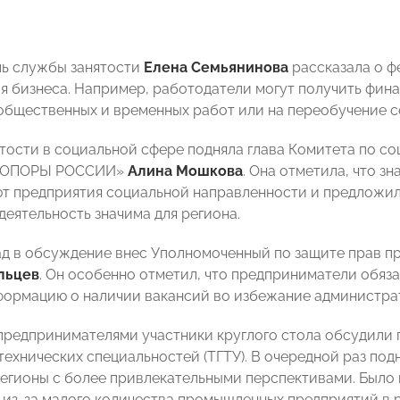
ь службы занятости
Елена Семьянинова
рассказала о ф
я бизнеса. Например, работодатели могут получить фин
общественных и временных работ или на переобучение с
тости в социальной сфере подняла глава Комитета по с
 «ОПОРЫ РОССИИ»
Алина Мошкова
. Она отметила, что з
т предприятия социальной направленности и предложил
деятельность значима для региона.
д в обсуждение внес Уполномоченный по защите прав п
льцев
. Он особенно отметил, что предприниматели обяз
формацию о наличии вакансий во избежание администра
предпринимателями участники круглого стола обсудили
технических специальностей (ТГТУ). В очередной раз по
егионы с более привлекательными перспективами. Было в
 из-за малого количества промышленных предприятий в 