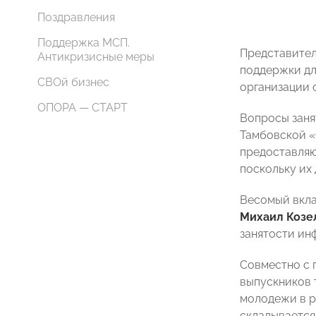
Поздравления
Поддержка МСП.
Представител
Антикризисные меры
поддержки дл
СВОй бизнес
организации 
ОПОРА — СТАРТ
Вопросы заня
Тамбовской
предоставляю
поскольку их 
Весомый вкла
Михаил Козе
занятости ин
Совместно с 
выпускников 
молодежи в р
складывается