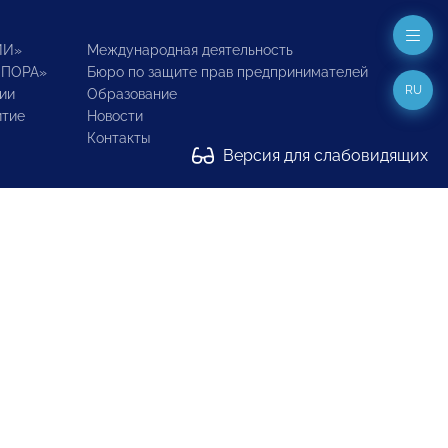
ИИ»
Международная деятельность
ОПОРА»
Бюро по защите прав предпринимателей
RU
ии
Образование
итие
Новости
Контакты
Версия для слабовидящих