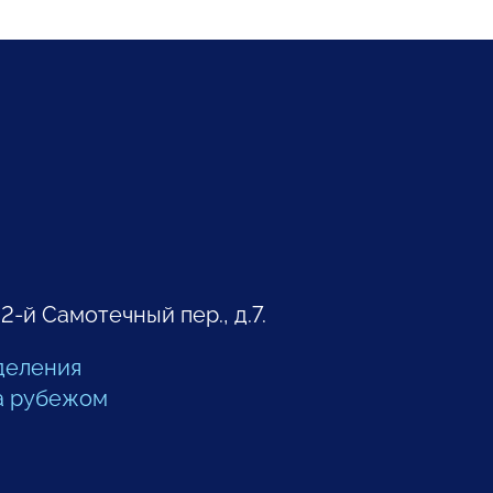
 2-й Самотечный пер., д.7.
деления
а рубежом