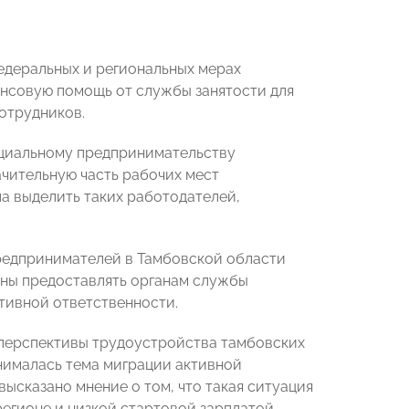
едеральных и региональных мерах
ансовую помощь от службы занятости для
отрудников.
оциальному предпринимательству
начительную часть рабочих мест
а выделить таких работодателей,
редпринимателей в Тамбовской области
аны предоставлять органам службы
тивной ответственности.
 перспективы трудоустройства тамбовских
днималась тема миграции активной
ысказано мнение о том, что такая ситуация
регионе и низкой стартовой зарплатой