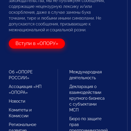
законодательства, мы не публикуем сообщения,
содержащие нецензурную лексику и/или
оскорбления, даже в случае замены букв
точками, тире и любыми иными символами. Не
допускаются сообщения, призывающие к
межнациональной и социальной розни.
Вступи в «ОПОРУ»
Об «ОПОРЕ
Международная
РОССИИ»
деятельность
Ассоциация «НП
Декларация о
«ОПОРА»
взаимодействии
крупного бизнеса
Новости
с субъектами
Комитеты и
МСП
Комиссии
Бюро по защите
Региональное
прав
развитие
предпринимателей