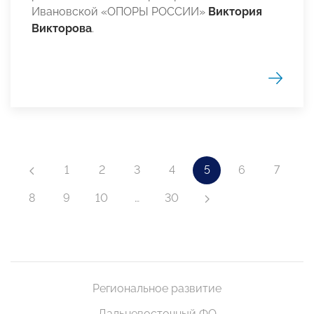
Ивановской «ОПОРЫ РОССИИ»
Виктория
Викторова
.
1
2
3
4
5
6
7
8
9
10
…
30
Региональное развитие
Дальневосточный ФО