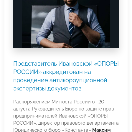
Представитель Ивановской «ОПОРЫ
РОССИИ» аккредитован на
проведение антикоррупционной
экспертизы документов
Распоряжением Минюста России от 20
августа Руководитель Бюро по защите прав
предпринимателей Ивановской «ОПОРЫ
РОССИИ», директор правового департамента
Юридического бюро «Константа»
Максим