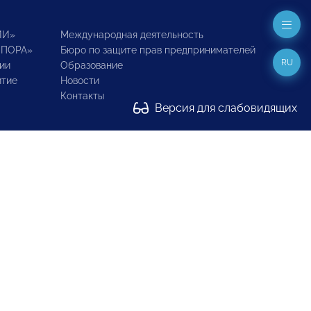
ИИ»
Международная деятельность
ОПОРА»
Бюро по защите прав предпринимателей
RU
ии
Образование
итие
Новости
Контакты
Версия для слабовидящих