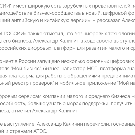
ИИ" имеет широкую сеть зарубежных представителей, 
аимодействие бизнес-сообщества в новый, цифровой форм
ий английскую и китайскую версии», – рассказал Алекс
 РОССИИ» также отметил, что без цифровых технологий 
днего бизнеса. Александр Калинин в ходе своего выступл
российских цифровых платформ для развития малого и с
омент в России запущено несколько основных цифровых
еля "Мой бизнес", бизнес-навигатор МСП, платформа зна
овая платформа для работы с обращениями предпринимат
ьный реестр проверок" и мобильное приложение "Мой нал
фровым сервисам компании малого и среднего бизнеса м
особность, больше узнать о мерах поддержки, получить 
неса, отметил Александр Калинин.
е выступление, Александр Калинин перечислил основны
й и странами АТЭС.