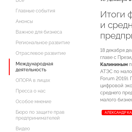
Все
Главные события
Итоги 
Анонсы
и сред
Важное для бизнеса
предпр
Региональное развитие
18 декабря д
Отраслевое развитие
главе с Пре
Международная
Калининым
п
деятельность
АТЭС по мало
Forum 2019).
ОПОРА в лицах
цифровой эко
Пресса о нас
среднего пре
малого бизне
Особое мнение
Бюро по защите прав
АЛЕКСАНДР К
предпринимателей
Видео