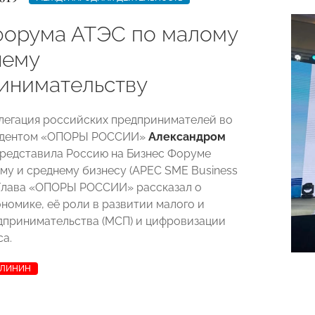
форума АТЭС по малому
нему
инимательству
елегация российских предпринимателей во
зидентом «ОПОРЫ РОССИИ»
Александром
редставила Россию на Бизнес Форуме
му и среднему бизнесу (APEC SME Business
 Глава «ОПОРЫ РОССИИ» рассказал о
номике, её роли в развитии малого и
дпринимательства (МСП) и цифровизации
са.
АЛИНИН