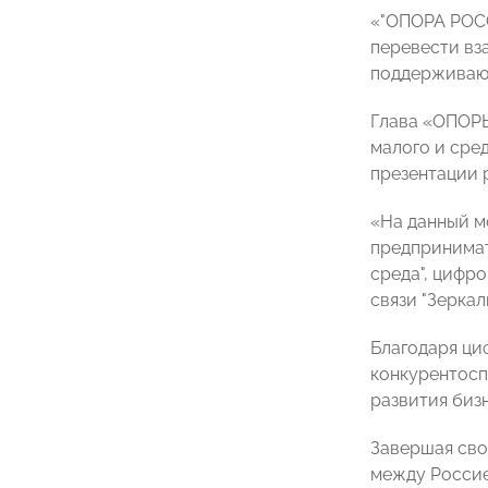
«
"ОПОРА РОСС
перевести вз
поддерживающ
Глава «ОПОРЫ
малого и сре
презентации 
«На данный м
предпринимат
среда", цифр
связи
"Зеркал
Благодаря ци
конкурентосп
развития биз
Завершая сво
между Россие