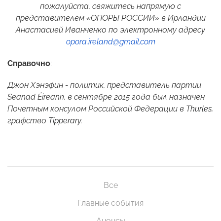
пожалуйста, свяжитесь напрямую с
представителем «ОПОРЫ РОССИИ» в Ирландии
Анастасией Иванченко по электронному адресу
opora
.
ireland
@
gmail
.
com
Справочно
:
Джон Хэнэфин - политик, представитель партии
Seanad
É
ireann
, в сентябре 2015 года был назначен
Почетным консулом Российской Федерации в
Thurles
,
графство
Tipperary
.
Все
Главные события
Анонсы