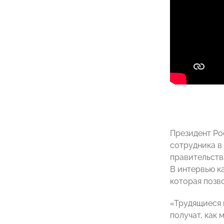
Президент Ро
сотрудника в
правительств
В интервью к
которая позв
«Трудящиеся 
получат, как 