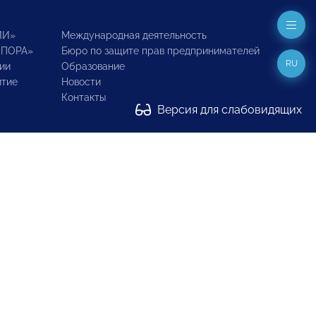
ИИ»
Международная деятельность
ОПОРА»
Бюро по защите прав предпринимателей
RU
ии
Образование
итие
Новости
Контакты
Версия для слабовидящих