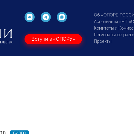
Об «ОПОРЕ РОСС
Ассоциация «НП «
Комитеты и Комисс
Региональное разв
Вступи в «ОПОРУ»
Проекты
020
ВИДЕО