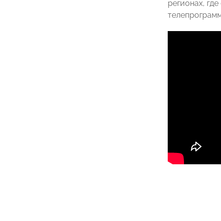
регионах, гд
телепрограмм