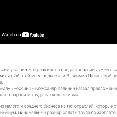
ссии уточнил, что речь идет о предоставлении суммы в р
 месяц. Об этой мере поддержки Владимир Путин сообщи
а.
аналу «России 1» Александр Калинин назвал предложени
олит сохранить трудовые коллективы».
из малого и среднего бизнеса из тех отраслей, которые 
минимум, минимальный размер оплаты труда по зарплате з