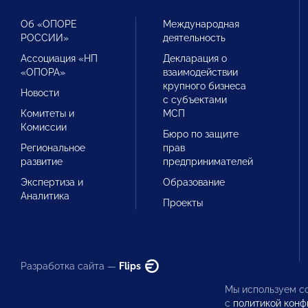
Об «ОПОРЕ
Международная
РОССИИ»
деятельность
Ассоциация «НП
Декларация о
«ОПОРА»
взаимодействии
крупного бизнеса
Новости
с субъектами
Комитеты и
МСП
Комиссии
Бюро по защите
Региональное
прав
развитие
предпринимателей
Экспертиза и
Образование
Аналитика
Проекты
Разработка сайта —
Flips
Мы используем co
с
политикой конф