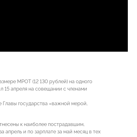
азмере МРОТ (12 130 рублей) на одного
л 15 апреля на совещании с членами
е Главы государства «важной мерой,
отнесены к наиболее пострадавшим,
а апрель и по зарплате за май месяц в тех