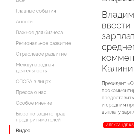
Все
Главные события
Владим
Анонсы
ввести
Важное для бизнеса
зарплат
Региональное развитие
средне
Отраслевое развитие
коммен
Международная
Калини
деятельность
ОПОРА в лицах
Президент 
прокомменти
Пресса о нас
предоставит
Особое мнение
и средним пр
выплату зарпл
Бюро по защите прав
предпринимателей
АЛЕКСАНДР К
Видео