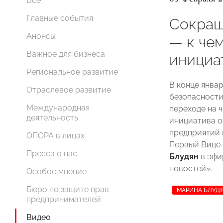
Все
Главные события
Сокращ
Анонсы
— к чем
Важное для бизнеса
инициа
Региональное развитие
В конце янва
Отраслевое развитие
безопасност
Международная
переходе на 
деятельность
инициатива о
предприятий 
ОПОРА в лицах
Первый Вице
Пресса о нас
Блудян
в эфи
новостей».
Особое мнение
Бюро по защите прав
МАРИНА БЛУД
предпринимателей
Видео