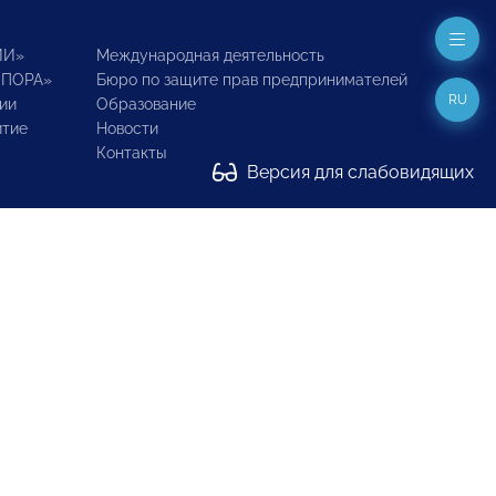
ИИ»
Международная деятельность
ОПОРА»
Бюро по защите прав предпринимателей
RU
ии
Образование
итие
Новости
Контакты
Версия для слабовидящих