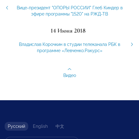
Вице-президент "ОПОРЫ РОССИИ" Глеб Киндер в
эфире программы "1520" на РЖД-ТВ
14 Июня 2018
Владислав Корочкин в студии телеканала РБК в
программе «Левченко.Ракурс»
Видео
Русский
English
中文