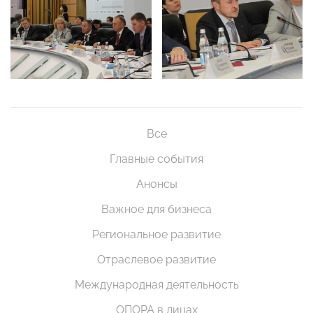
Все
Главные события
Анонсы
Важное для бизнеса
Региональное развитие
Отраслевое развитие
Международная деятельность
ОПОРА в лицах