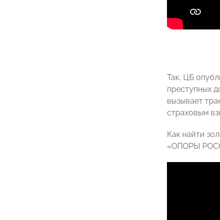
Так, ЦБ опуб
преступных д
вызывает трак
страховым вз
Как найти зо
«ОПОРЫ РОСС