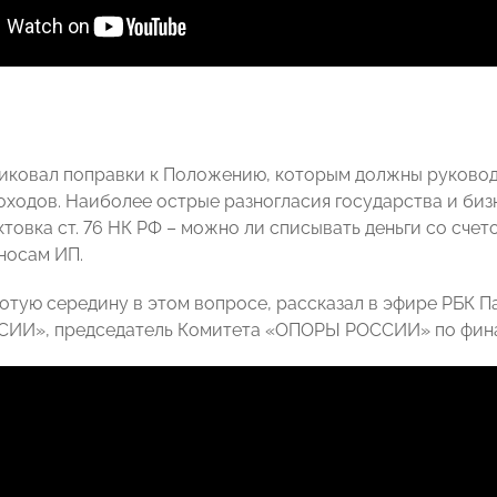
ликовал поправки к Положению, которым должны руковод
оходов. Наиболее острые разногласия государства и биз
товка ст. 76 НК РФ – можно ли списывать деньги со счет
носам ИП.
лотую середину в этом вопросе, рассказал в эфире РБК 
ИИ», председатель Комитета «ОПОРЫ РОССИИ» по фин