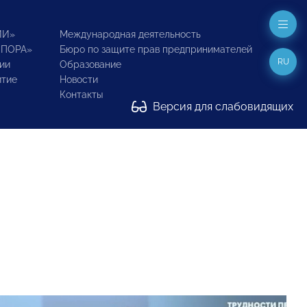
ИИ»
Международная деятельность
ОПОРА»
Бюро по защите прав предпринимателей
RU
ии
Образование
итие
Новости
Контакты
Версия для слабовидящих