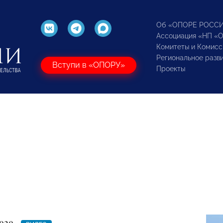
Об «ОПОРЕ РОСС
Ассоциация «НП «
Комитеты и Комисс
Региональное разв
Вступи в «ОПОРУ»
Проекты