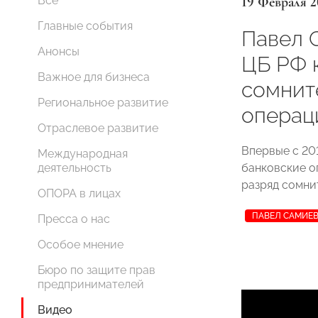
19 Февраля 2
Все
Главные события
Павел 
Анонсы
ЦБ РФ 
Важное для бизнеса
сомнит
Региональное развитие
операц
Отраслевое развитие
Впервые с 20
Международная
банковские о
деятельность
разряд сомни
ОПОРА в лицах
ПАВЕЛ САМИЕ
Пресса о нас
Особое мнение
Бюро по защите прав
предпринимателей
Видео