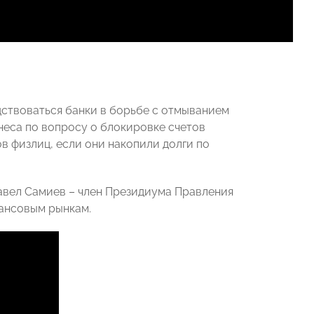
ствоваться банки в борьбе с отмыванием
неса по вопросу о блокировке счетов
ов физлиц, если они накопили долги по
Павел Самиев – член Президиума Правления
ансовым рынкам.