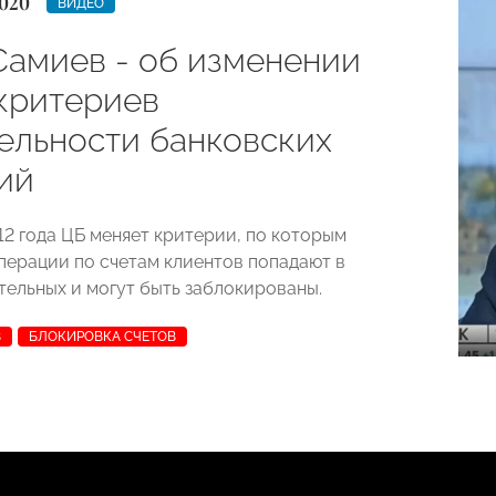
020
ВИДЕО
Самиев - об изменении
критериев
ельности банковских
ий
12 года ЦБ меняет критерии, по которым
перации по счетам клиентов попадают в
тельных и могут быть заблокированы.
В
БЛОКИРОВКА СЧЕТОВ