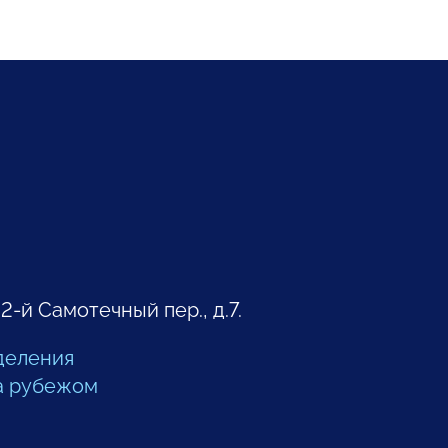
 2-й Самотечный пер., д.7.
деления
а рубежом