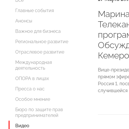
Все
Главные события
Марина
Анонсы
Телекан
Важное для бизнеса
програм
Региональное развитие
Обсужд
Отраслевое развитие
Кемеро
Международная
деятельность
Вице-презид
прямом эфире
ОПОРА в лицах
Россия 1, по
Пресса о нас
случившейся 
Особое мнение
Бюро по защите прав
предпринимателей
Видео