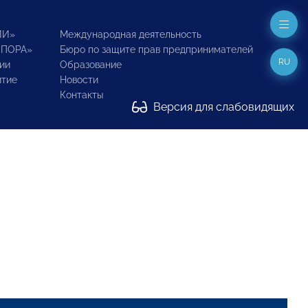
ИИ»
Международная деятельность
ОПОРА»
Бюро по защите прав предпринимателей
RU
ии
Образование
итие
Новости
Контакты
Версия для слабовидящих