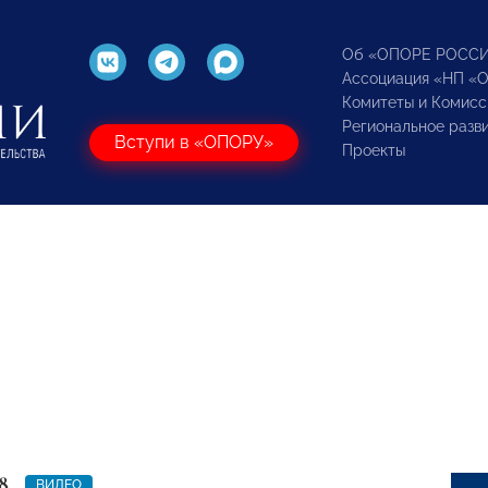
Об «ОПОРЕ РОСС
Ассоциация «НП «
Комитеты и Комисс
Региональное разв
Вступи в «ОПОРУ»
Проекты
8
ВИДЕО