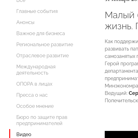
Все
Главные события
Малый 
Анонсы
жизнь.
Важное для бизнеса
Как поддержи
Региональное развитие
развивать па
Отраслевое развитие
самозанятых 
Герой прогр
Международная
департамента
деятельность
предпринимат
ОПОРА в лицах
Минэкономра
Ведущий:
Сер
Пресса о нас
Попечительс
Особое мнение
Бюро по защите прав
предпринимателей
Видео