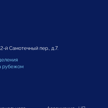
 2-й Самотечный пер., д.7.
деления
а рубежом