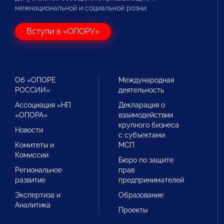
межнациональной и социальной розни.
Вступи в «ОПОРУ»
Об «ОПОРЕ
Международная
РОССИИ»
деятельность
Ассоциация «НП
Декларация о
«ОПОРА»
взаимодействии
крупного бизнеса
Новости
с субъектами
Комитеты и
МСП
Комиссии
Бюро по защите
Региональное
прав
развитие
предпринимателей
Экспертиза и
Образование
Аналитика
Проекты