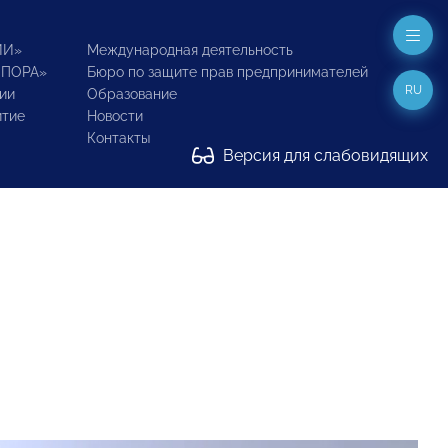
ИИ»
Международная деятельность
ОПОРА»
Бюро по защите прав предпринимателей
RU
ии
Образование
итие
Новости
Контакты
Версия для слабовидящих