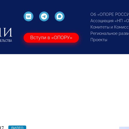
Об «ОПОРЕ РОСС
Ассоциация «НП «
Комитеты и Комисс
Региональное разв
Вступи в «ОПОРУ»
Проекты
17
ВИДЕО