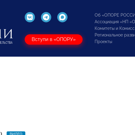
Об «ОПОРЕ РОСС
Ассоциация «НП «
Комитеты и Комисс
Региональное разв
Вступи в «ОПОРУ»
Проекты
0
ВИДЕО