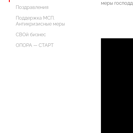
меры господд
Поздравления
Поддержка МСП.
Антикризисные меры
СВОй бизнес
ОПОРА — СТАРТ