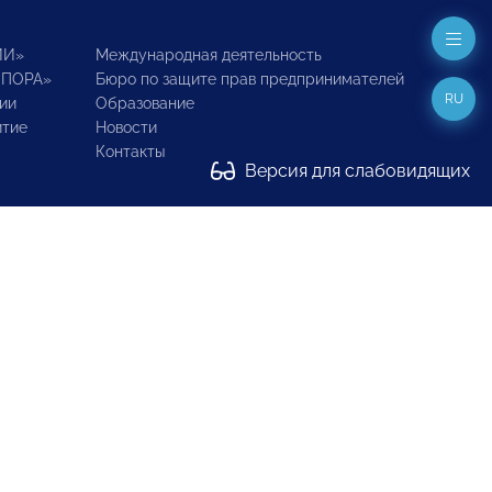
ИИ»
Международная деятельность
ОПОРА»
Бюро по защите прав предпринимателей
RU
ии
Образование
итие
Новости
Контакты
Версия для слабовидящих