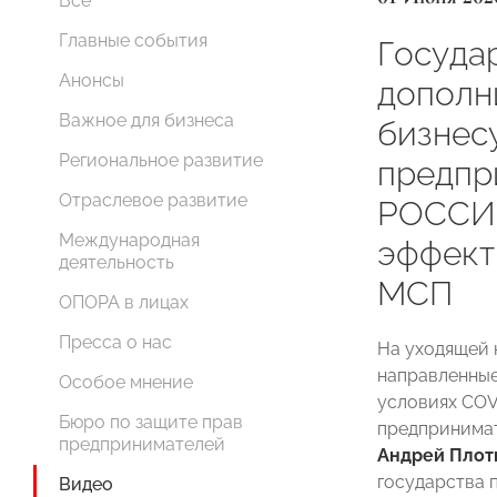
Все
Главные события
Госуда
Анонсы
дополн
Важное для бизнеса
бизнесу
Региональное развитие
предпр
Отраслевое развитие
РОССИ
Международная
эффект
деятельность
МСП
ОПОРА в лицах
Пресса о нас
На уходящей 
направленные
Особое мнение
условиях COV
Бюро по защите прав
предприним
предпринимателей
Андрей Плот
государства 
Видео