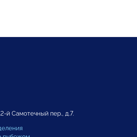
 2-й Самотечный пер., д.7.
деления
а рубежом