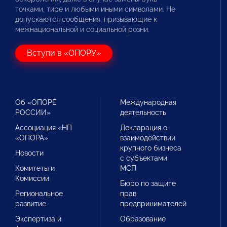
точками, тире и любыми иными символами. Не
допускаются сообщения, призывающие к
межнациональной и социальной розни.
Вступи в «ОПОРУ»
Об «ОПОРЕ
Международная
РОССИИ»
деятельность
Ассоциация «НП
Декларация о
«ОПОРА»
взаимодействии
крупного бизнеса
Новости
с субъектами
Комитеты и
МСП
Комиссии
Бюро по защите
Региональное
прав
развитие
предпринимателей
Экспертиза и
Образование