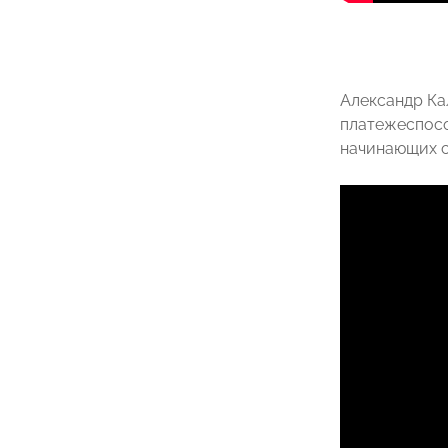
Александр Ка
платежеспосо
начинающих с