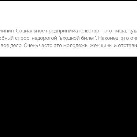
линин: Социальное предпринимательство - это ниша, куда
бный спрос, недорогой "входной билет". Наконец, это о
вое дело. Очень часто это молодежь, женщины и отстав