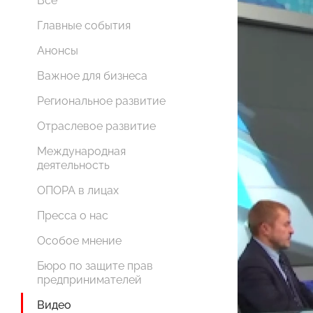
Все
Главные события
Анонсы
Важное для бизнеса
Региональное развитие
Отраслевое развитие
Международная
деятельность
ОПОРА в лицах
Пресса о нас
Особое мнение
Бюро по защите прав
предпринимателей
Видео