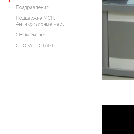
Поздравления
Поддержка МСП.
Антикризисные меры
СВОй бизнес
ОПОРА — СТАРТ