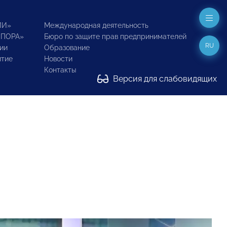
ИИ»
Международная деятельность
ОПОРА»
Бюро по защите прав предпринимателей
RU
ии
Образование
итие
Новости
Контакты
Версия для слабовидящих