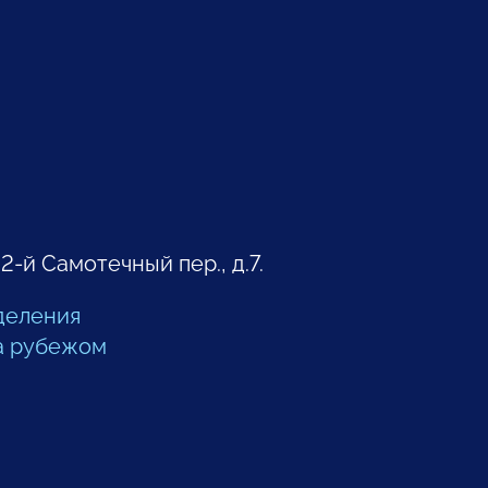
 2-й Самотечный пер., д.7.
деления
а рубежом