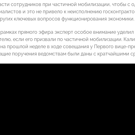
асти сотрудников при частичной мобилизации, чтобы с о
иалистов и это не привело к неисполнению госконтракто
других ключевых вопросов функционирования экономики.
в рамках прямого эфира эксперт особое внимание уделил 
елю, если его призвали по частичной мобилизации. Кал
на прошлой неделе в ходе совещания у Первого вице-п
щие поручения ведомствам были даны с кратчайшими с