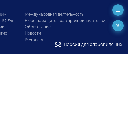
ИИ»
Международная деятельность
ОПОРА»
Бюро по защите прав предпринимателей
RU
ии
Образование
итие
Новости
Контакты
Версия для слабовидящих