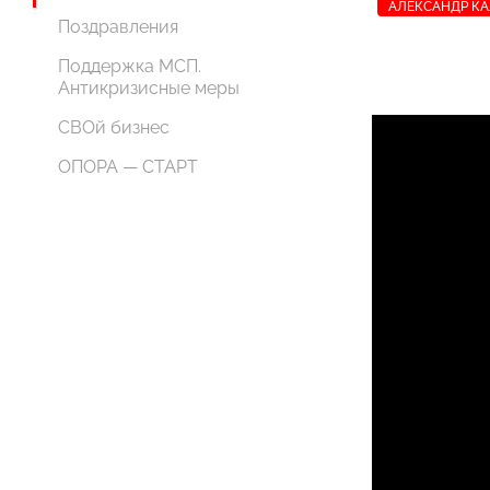
АЛЕКСАНДР К
Поздравления
Поддержка МСП.
Антикризисные меры
СВОй бизнес
ОПОРА — СТАРТ