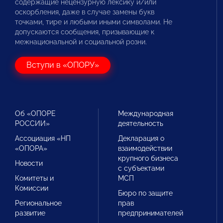
содержащие нецензурную лексику и/или
оскорбления, даже в случае замены букв
точками, тире и любыми иными символами. Не
допускаются сообщения, призывающие к
межнациональной и социальной розни.
Вступи в «ОПОРУ»
Об «ОПОРЕ
Международная
РОССИИ»
деятельность
Ассоциация «НП
Декларация о
«ОПОРА»
взаимодействии
крупного бизнеса
Новости
с субъектами
Комитеты и
МСП
Комиссии
Бюро по защите
Региональное
прав
развитие
предпринимателей