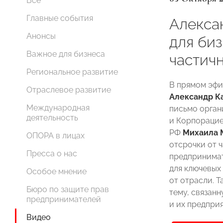
Все
Главные события
Алекса
Анонсы
для биз
Важное для бизнеса
частич
Региональное развитие
В прямом эф
Отраслевое развитие
Александр К
Международная
письмо орган
деятельность
и Корпорацие
РФ
Михаила 
ОПОРА в лицах
отсрочки от 
Пресса о нас
предпринима
для ключевых
Особое мнение
от отрасли. 
Бюро по защите прав
тему, связан
предпринимателей
и их предпри
Видео