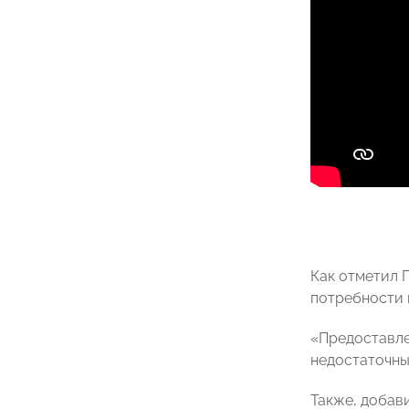
Как отметил 
потребности 
«Предоставле
недостаточны
Также, добав