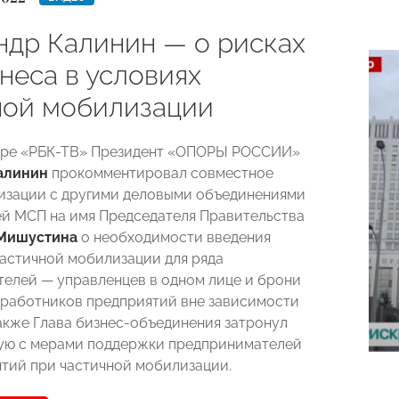
ндр Калинин — о рисках
неса в условиях
ной мобилизации
ире «РБК-ТВ» Президент «ОПОРЫ РОССИИ»
алинин
прокомментировал совместное
изации с другими деловыми объединениями
й МСП на имя Председателя Правительства
Мишустина
о необходимости введения
частичной мобилизации для ряда
телей
—
управленцев в одном лице и брони
 работников предприятий вне зависимости
Также Глава бизнес-объединения затронул
ную с мерами поддержки предпринимателей
ятий при частичной мобилизации.