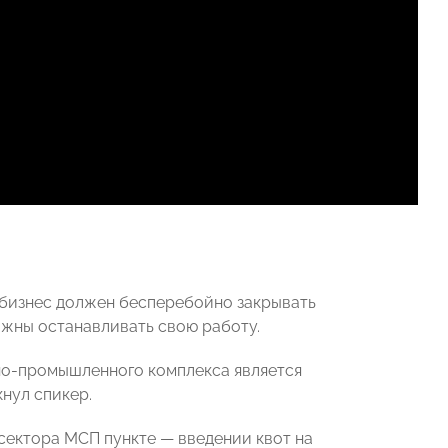
 бизнес должен бесперебойно закрывать
лжны останавливать свою работу.
но-промышленного комплекса является
кнул спикер
.
 сектора МСП пункте
—
введении квот на