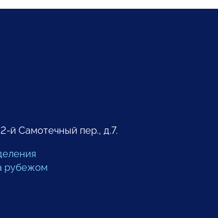
 2-й Самотечный пер., д.7.
деления
а рубежом