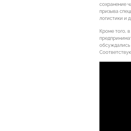
сохранение ч
призыва спец
логистики и 
Кроме того, 
предпринимат
обсуждались 
Соответствую