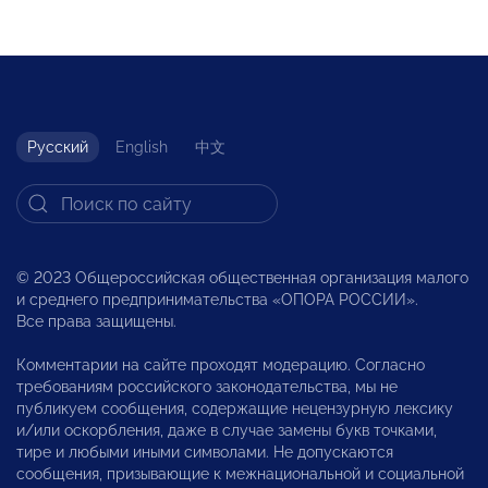
Русский
English
中文
© 2023 Общероссийская общественная организация малого
и среднего предпринимательства «ОПОРА РОССИИ».
Все права защищены.
Комментарии на сайте проходят модерацию. Согласно
требованиям российского законодательства, мы не
публикуем сообщения, содержащие нецензурную лексику
и/или оскорбления, даже в случае замены букв точками,
тире и любыми иными символами. Не допускаются
сообщения, призывающие к межнациональной и социальной