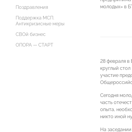
молодых» в Б
Поздравления
Поддержка МСП.
Антикризисные меры
СВОй бизнес
ОПОРА — СТАРТ
28 февраля в
круглый стол
участие пред
Общероссийс
Сегодня моло
часть отечес
опыта, необх
никто иной н
На заседании