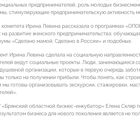
енциальных предпринимателей, роль молодых бизнесмен
змы, стимулирующие предпринимательскую активность 
 комитета Ирина Левина рассказала о программах «ОПО
 на развитие женского предпринимательства: обучающа
умы «Сделано мамой. Сделано в России» и подобных.
ент Ирина Левина сделала на социальную направленност
елей ведут социальные проекты. Люди, занимающиеся 
душевной организации, которые в первую очередь заботя
ы только на получении прибыли. Чтобы понять, как стро
 и мы готовы организовывать экскурсии, стажировки, ма
елей».
 «Брянский областной бизнес-инкубатор» Елена Скляр 
зультатом бизнеса для нового поколения является не по