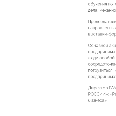
обучения пот
дела, механи
Председатель
направленных
выставки-фор
Основной акц
предпринимат
люди особой 
сосредоточен
погрузиться,
предпринимат
Директор ГАУ
РОССИИ»: «Ре
бизнеса».