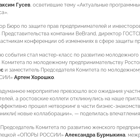
аксим
Гусев
, осветившие тему «Актуальные программны
са».
тор Бюро по защите прав предпринимателей и инвесто
 Представительства компании BeBrand, директор ГОСТС
частникам конференции об изменениях в сфере защиты п
ю события стал мастер-класс по развитию молодежного
ь Комитета по молодежному предпринимательству Рос
ис
и заместитель Председателя Комитета по молодежном
ССИИ»
Артем Хорошко
.
 задуманное мероприятие превзошло все ожидания участн
елей, а ростовские коллеги откликнулись на наше пригл
эффективно прошел нетворкинг в части бизнес-знакомств
зникли] новые коллаборации», — поделилась впечатления
 Председатель Комитета по развитию женского предприн
ипецкой «ОПОРЫ РОССИИ»
Александра Бурмыкина
, меж