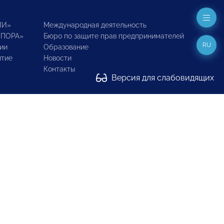
ИИ»
Международная деятельность
ОПОРА»
Бюро по защите прав предпринимателей
RU
ии
Образование
итие
Новости
Контакты
Версия для слабовидящих