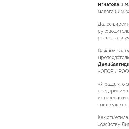
Игнатова
и
М
малого бизне
Далее дирек
руководитель
рассказала у
Важной часть
Председател
Делибалтид
«ОПОРЫ РО
«Я рада, что
предпринимат
интересно и 
числе уже во
Как отметила
хозяйству Л