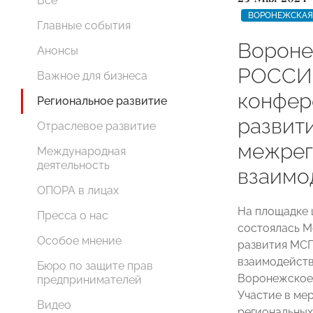
Все
ВОРОНЕЖСКАЯ
Главные события
Вороне
Анонсы
РОССИ
Важное для бизнеса
конфер
Региональное развитие
развит
Отраслевое развитие
межрег
Международная
деятельность
взаимо
ОПОРА в лицах
На площадке 
Пресса о нас
состоялась М
Особое мнение
развития МСП
взаимодейств
Бюро по защите прав
Воронежское
предпринимателей
Участие в ме
Видео
региональны