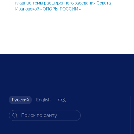
главные темы расширенного заседания Совета
Ивановской «ОПОРЫ РОССИИ»
Русский
English
中文