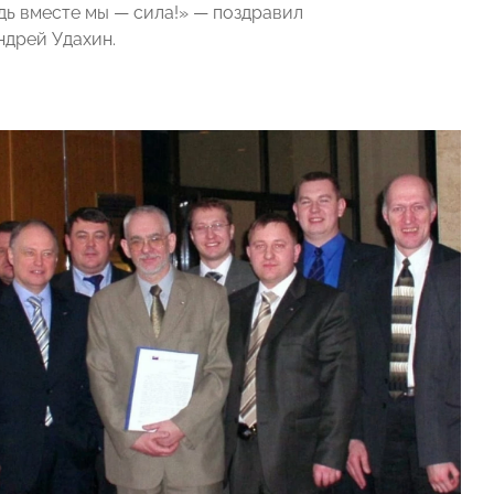
дь вместе мы — сила!» — поздравил
дрей Удахин.