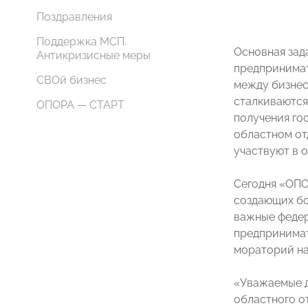
Поздравления
Поддержка МСП.
Основная зад
Антикризисные меры
предпринимат
СВОй бизнес
между бизнес
сталкиваются
ОПОРА — СТАРТ
получения го
областном от
участвуют в 
Сегодня «ОП
создающих бо
важные федер
предпринимат
мораторий на
«Уважаемые д
областного о