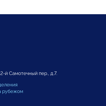
 2-й Самотечный пер., д.7.
деления
а рубежом