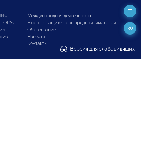
ИИ»
Международная деятельность
ОПОРА»
Бюро по защите прав предпринимателей
RU
ии
Образование
итие
Новости
Контакты
Версия для слабовидящих