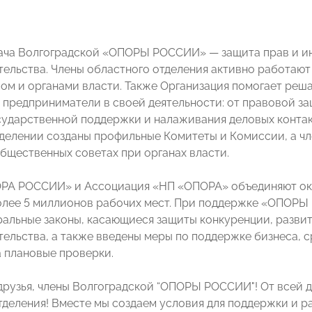
ача Волгоградской «ОПОРЫ РОССИИ» — защита прав и ин
ельства. Члены областного отделения активно работают
ом и органами власти. Также Организация помогает реша
 предприниматели в своей деятельности: от правовой з
сударственной поддержки и налаживания деловых контак
делении созданы профильные Комитеты и Комиссии, а 
общественных советах при органах власти.
ОРА РОССИИ» и Ассоциация «НП «ОПОРА» объединяют ок
лее 5 миллионов рабочих мест. При поддержке «ОПОРЫ
альные законы, касающиеся защиты конкуренции, развит
ельства, а также введены меры по поддержке бизнеса, с
 плановые проверки.
рузья, члены Волгоградской “ОПОРЫ РОССИИ"! От всей д
тделения! Вместе мы создаем условия для поддержки и р