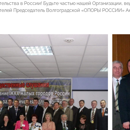
ельства в России! Будьте частью нашей Организации, ве
телей Председатель Волгоградской «ОПОРЫ РОССИИ» Ан