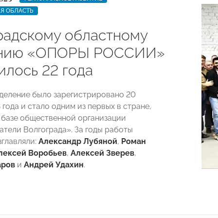
Я ОБЛАСТЬ
радскому областному
ению «ОПОРЫ РОССИИ»
илось 22 года
деление было зарегистрировано 20
года и стало одним из первых в стране,
 базе общественной организации
тели Волгограда». За годы работы
зглавляли:
Александр Лубяной
,
Роман
лексей Воробьев
,
Алексей Зверев
,
аров
и
Андрей Удахин
.