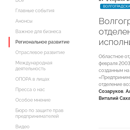
Все
ВОЛГОГРАДСКА
Главные события
Волгог
Анонсы
отдел
Важное для бизнеса
исполн
Региональное развитие
Отраслевое развитие
Областное от
Международная
февраля 2003 
деятельность
созданным на
«Предпринима
ОПОРА в лицах
отделение во
Пресса о нас
Созаруков
,
А
Виталий Сах
Особое мнение
Бюро по защите прав
предпринимателей
Видео