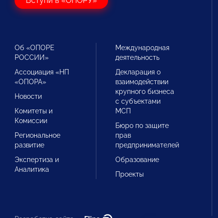
Вступи в «ОПОРУ»
Об «ОПОРЕ
Международная
РОССИИ»
деятельность
Ассоциация «НП
Декларация о
«ОПОРА»
взаимодействии
крупного бизнеса
Новости
с субъектами
Комитеты и
МСП
Комиссии
Бюро по защите
Региональное
прав
развитие
предпринимателей
Экспертиза и
Образование
Аналитика
Проекты