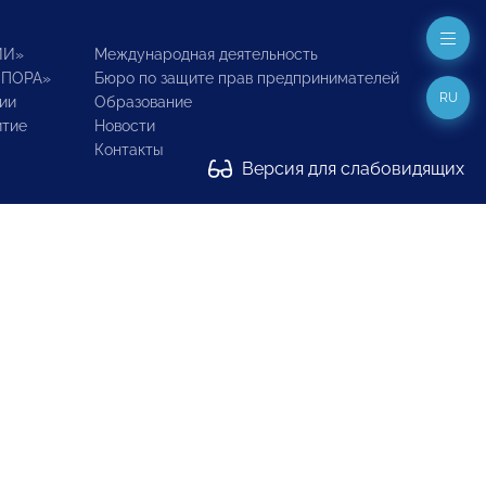
ИИ»
Международная деятельность
ОПОРА»
Бюро по защите прав предпринимателей
RU
ии
Образование
итие
Новости
Контакты
Версия для слабовидящих