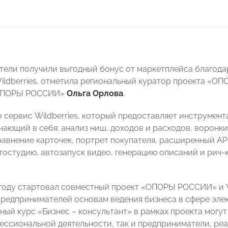
ели получили выгодный бонус от маркетплейса благод
ldberries, отметила региональный куратор проекта «О
«ОПОРЫ РОССИИ»
Ольга Орлова
.
 сервис Wildberries, который предоставляет инструмен
чающий в себя: анализ ниш, доходов и расходов, воронк
равнение карточек, портрет покупателя, расширенный API
остудию, автозапуск видео, генерацию описаний и рич-к
 году стартовал совместный проект «ОПОРЫ РОССИИ» и 
предпринимателей основам ведения бизнеса в сфере эле
ный курс «Бизнес – консультант» в рамках проекта могу
ессиональной деятельности, так и предприниматели, ре