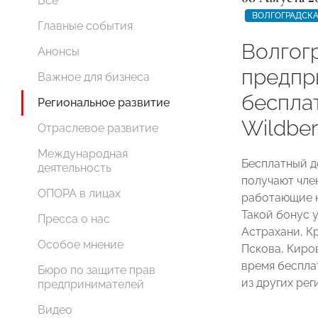
Все
ВОЛГОГРАДСКА
Главные события
Волгог
Анонсы
предпр
Важное для бизнеса
беспла
Региональное развитие
Wildber
Отраслевое развитие
Международная
Бесплатный д
деятельность
получают чл
ОПОРА в лицах
работающие на
Такой бонус
Пресса о нас
Астрахани, К
Особое мнение
Пскова, Киро
время беспла
Бюро по защите прав
из других рег
предпринимателей
Видео