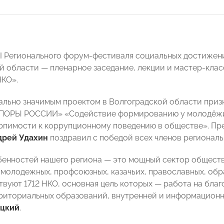
II Регионального форум-фестиваля социальных достижен
й области — пленарное заседание, лекции и мастер-кла
НКО».
льно значимым проектом в Волгоградской области призн
ОПОРЫ РОССИИ» «Содействие формированию у молодёжи
рпимости к коррупционному поведению в обществе». П
дрей Удахин
поздравил с победой всех членов региональ
бенностей нашего региона — это мощный сектор общест
 молодежных, профсоюзных, казачьих, православных, обр
твуют 1712 НКО, основная цель которых — работа на благ
риториальных образований, внутренней и информационн
цкий
.