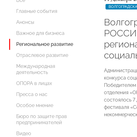
Все
ВОЛГОГРАДСКА
Главные события
Волгог
Анонсы
РОССИИ
Важное для бизнеса
регион
Региональное развитие
социал
Отраслевое развитие
Международная
Администраци
деятельность
конкурса соци
ОПОРА в лицах
Победителем 
отделения «
Пресса о нас
состоялось 7 
Особое мнение
фестиваля «С
некоммерческ
Бюро по защите прав
предпринимателей
Видео