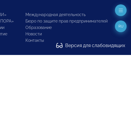
ИИ»
Международная деятельность
ОПОРА»
Бюро по защите прав предпринимателей
RU
ии
Образование
итие
Новости
Контакты
Версия для слабовидящих