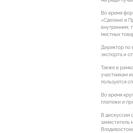
Во время фор
«Сделано в П
внутреннем, 
местных това
Директор по 
экспорта и от
Также в рамк
участникам и
пользуется с
Во время кру
платежи и пр
В дискуссии 
заместитель 
Владивосток