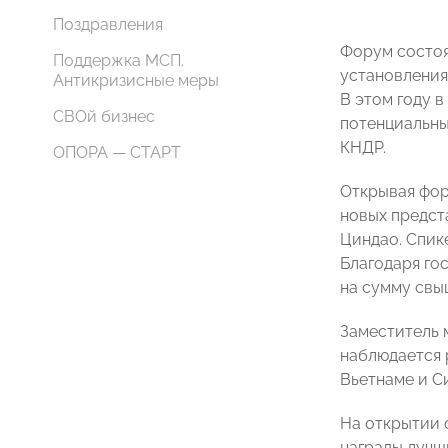
Поздравления
Форум состоя
Поддержка МСП.
установления
Антикризисные меры
В этом году 
СВОй бизнес
потенциальны
КНДР.
ОПОРА — СТАРТ
Открывая фор
новых предст
Циндао. Спик
Благодаря го
на сумму свы
Заместитель 
наблюдается 
Вьетнаме и С
На открытии 
награды лучш