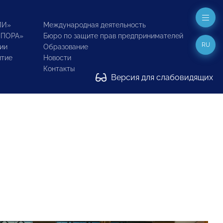
ИИ»
Международная деятельность
ОПОРА»
Бюро по защите прав предпринимателей
RU
ии
Образование
итие
Новости
Контакты
Версия для слабовидящих