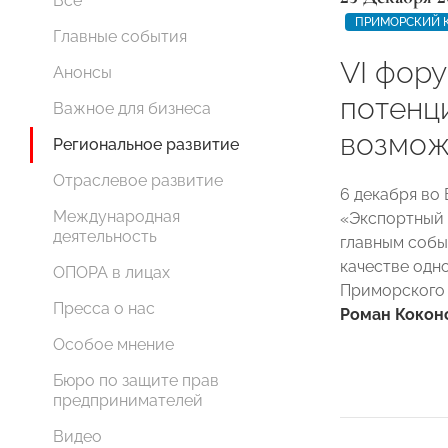
Все
ПРИМОРСКИЙ 
Главные события
VI фор
Анонсы
потенц
Важное для бизнеса
возмож
Региональное развитие
Отраслевое развитие
6 декабря во
Международная
«Экспортный 
деятельность
главным собы
качестве одн
ОПОРА в лицах
Приморского
Пресса о нас
Роман Кокон
Особое мнение
Бюро по защите прав
предпринимателей
Видео