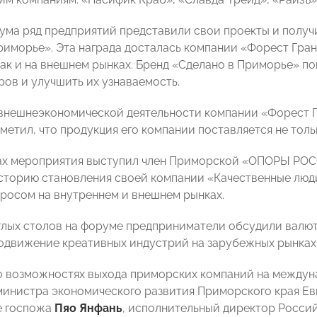
ума ряд предприятий представили свои проекты и получ
риморье». Эта награда досталась компании «Форест Гран
так и на внешнем рынках. Бренд «Сделано в Приморье» п
ров и улучшить их узнаваемость.
внешнеэкономической деятельности компании «Форест 
метил, что продукция его компании поставляется не тольк
ах мероприятия выступил член Приморской «ОПОРЫ РОС
сторию становления своей компании «Качественные лю
просом на внутреннем и внешнем рынках.
глых столов на форуме предприниматели обсудили валю
одвижение креативных индустрий на зарубежных рынках
о возможностях выхода приморских компаний на междун
министра экономического развития Приморского края Евг
е госпожа
Пяо Янфань
, исполнительный директор Росси