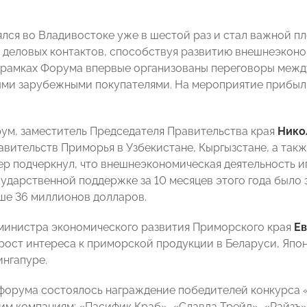
лся во Владивостоке уже в шестой раз и стал важной п
 деловых контактов, способствуя развитию внешнеэконо
в рамках Форума впервые организованы переговоры меж
ми зарубежными покупателями. На мероприятие прибыли
ум, заместитель Председателя Правительства края
Нико
авительств Приморья в Узбекистане, Кыргызстане, а такж
ер подчеркнул, что внешнеэкономическая деятельность и
сударственной поддержке за 10 месяцев этого года было
ше 36 миллионов долларов.
министра экономического развития Приморского края
Ев
рост интереса к приморской продукции в Беларуси, Япони
ингапуре.
форума состоялось награждение победителей конкурса «
им компаниям: «Пасифик Краб», «Славда Трейд», «Райзъ»