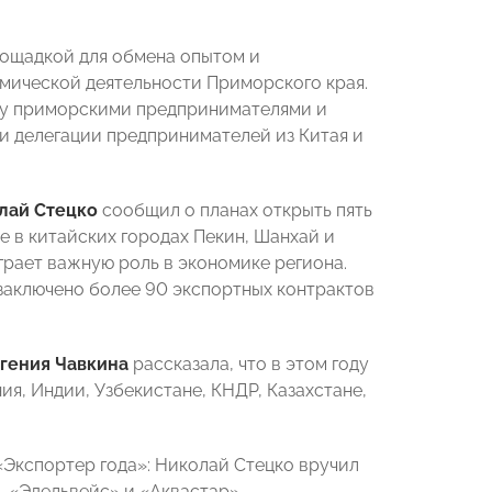
лощадкой для обмена опытом и
мической деятельности Приморского края.
ду приморскими предпринимателями и
 делегации предпринимателей из Китая и
лай Стецко
сообщил о планах открыть пять
е в китайских городах Пекин, Шанхай и
грает важную роль в экономике региона.
 заключено более 90 экспортных контрактов
гения Чавкина
рассказала, что в этом году
я, Индии, Узбекистане, КНДР, Казахстане,
Экспортер года»: Николай Стецко вручил
, «Эдельвейс» и «Аквастар».