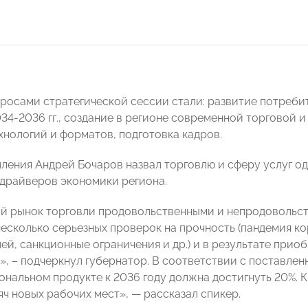
росами стратегической сессии стали: развитие потреби
034-2036 гг., создание в регионе современной торговой 
хнологий и форматов, подготовка кадров.
пления Андрей Бочаров назвал торговлю и сферу услуг о
драйверов экономики региона.
й рынок торговли продовольственными и непродовольст
есколько серьезных проверок на прочность (пандемия к
ей, санкционные ограничения и др.) и в результате прио
», – подчеркнул губернатор. В соответствии с поставлен
ональном продукте к 2036 году должна достигнуть 20%. К
яч новых рабочих мест», — рассказал спикер.