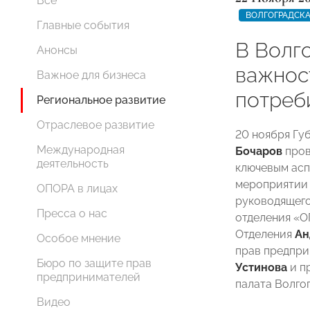
Все
ВОЛГОГРАДСКА
Главные события
В Волг
Анонсы
важнос
Важное для бизнеса
потреб
Региональное развитие
Отраслевое развитие
20 ноября Гу
Международная
Бочаров
пров
деятельность
ключевым асп
мероприятии 
ОПОРА в лицах
руководящего
Пресса о нас
отделения «О
Отделения
Ан
Особое мнение
прав предпри
Бюро по защите прав
Устинова
и п
предпринимателей
палата Волго
Видео