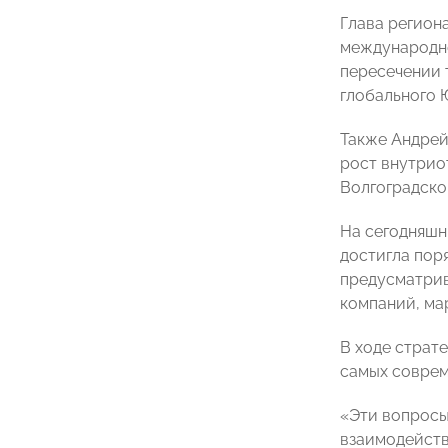
Глава регион
международно
пересечении 
глобального 
Также Андрей
рост внутрио
Волгоградско
На сегодняшн
достигла пор
предусматрив
компаний, мар
В ходе страт
самых соврем
«Эти вопросы
взаимодейств