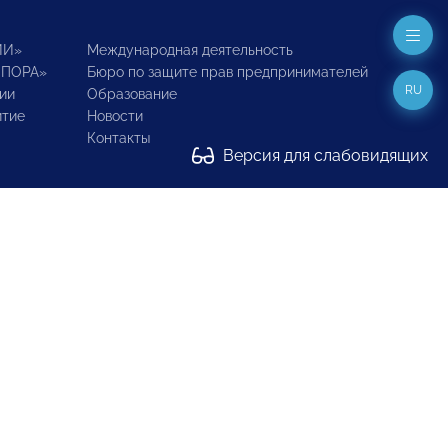
ИИ»
Международная деятельность
ОПОРА»
Бюро по защите прав предпринимателей
RU
ии
Образование
итие
Новости
Контакты
Версия для слабовидящих