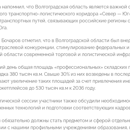
а напомнил, что Волгоградская область является важной
го транспортно-логистического коридора «Север — Юг». 
транспортных путей, связывающих российские регионы с
Юга.
 Бочаров отметил, что в Волгоградской области был вне
траслевой конкуренции, стимулирование федеральных и 
й области современной торговой и логистической инфр
ий день общая площадь «профессиональных» складских 
ядка 380 тысяч кв.м. Свыше 30% из них возведены в посл
ают увеличение таких площадей за счет привлечения ин
кетплейсов до 530 тысяч кв.м к 2036 году.
егической сессии участники также обсудили необходимо
енных технологий и подготовки соответствующих кадров
 обязательно должны стать предметом и сферой отдельны
ии с нашими профильными учреждениями образования, 