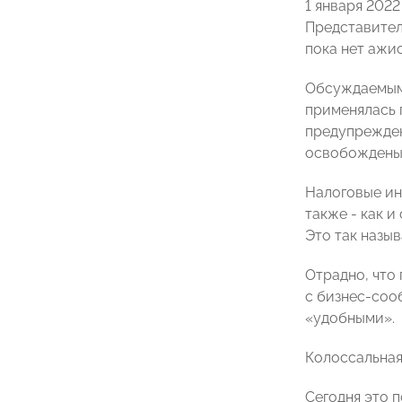
1 января 202
Представител
пока нет ажи
Обсуждаемым 
применялась 
предупрежден
освобождены 
Налоговые ин
также - как 
Это так назы
Отрадно, что
с бизнес-соо
«удобными».
Колоссальная
Сегодня это 