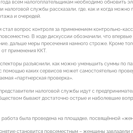
2 года всем налогоплательщикам необходимо обновить э
и налоговой службы рассказали, где, как и когда можно 
отажа и очередей.
стал вопрос контроля за применением контрольно-кассо
повсеместно. В ходе дискуссии обозначили, что вперв
ие, дальше меры пресечения намного строже. Кроме тог
от применения ККТ.
спекторы разъяснили, как можно уменьшить суммы по па
и с помощью каких сервисов может самостоятельно прове
ваемая «партнерская проверка».
 представители налоговой службы идут с предпринимател
бществом бывают достаточно острые и наболевшие вопро
 работа была проведена на площадке, посвящённой «жен
понятие становится повсеместным – женщины завладели 