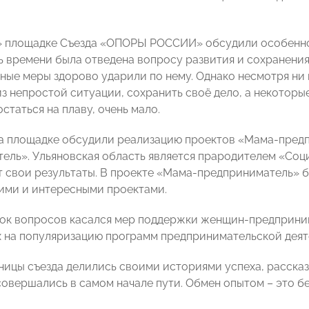
 площадке Съезда «ОПОРЫ РОССИИ» обсудили особеннос
ь времени была отведена вопросу развития и сохранения
ные меры здорово ударили по нему. Однако несмотря ни
из непростой ситуации, сохранить своё дело, а некоторы
остаться на плаву, очень мало.⠀
на площадке обсудили реализацию проектов «Мама-пред
ель». Ульяновская область является прародителем «Соц
т свои результаты. В проекте «Мама-предприниматель» бы
ими и интересными проектами.⠀
ок вопросов касался мер поддержки женщин-предприним
 на популяризацию программ предпринимательской деят
ницы съезда делились своими историями успеха, рассказ
совершались в самом начале пути. Обмен опытом – это б