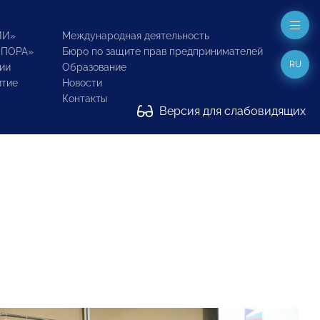
ИИ»
Международная деятельность
ОПОРА»
Бюро по защите прав предпринимателей
RU
ии
Образование
итие
Новости
Контакты
Версия для слабовидящих