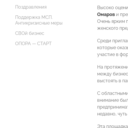
Поздравления
Высоко оцени
Омаров
и пр
Поддержка МСП.
Очень ярким 
Антикризисные меры
женского пр
СВОй бизнес
Среди пригла
ОПОРА — СТАРТ
которые оказ
участие в фо
На протяжени
между бизнес
выстоять в па
С областными
внимание был
предпринимат
недавно, чуть
Эта площадка