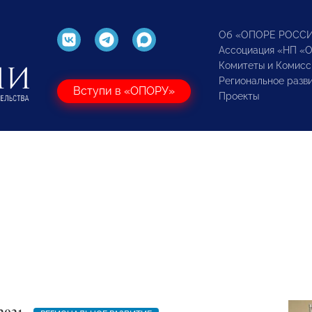
Об «ОПОРЕ РОСС
Ассоциация «НП «
Комитеты и Комисс
Региональное разв
Вступи в «ОПОРУ»
Проекты