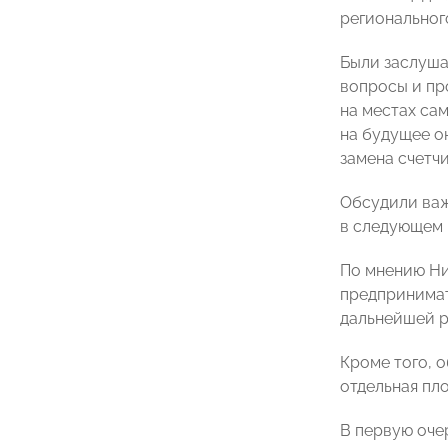
регионально
Были заслуша
вопросы и пр
на местах са
на будущее о
замена счетчи
Обсудили важ
в следующем 
По мнению Ни
предпринимат
дальнейшей р
Кроме того, 
отдельная пл
В первую оче