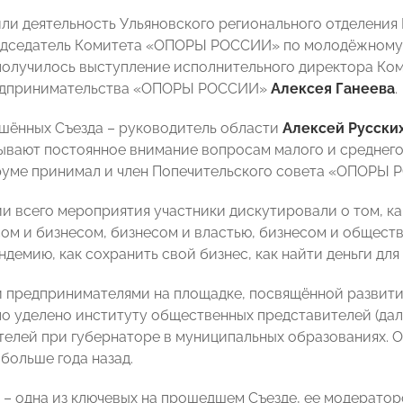
ли деятельность Ульяновского регионального отделен
едседатель Комитета «ОПОРЫ РОССИИ» по молодёжному
получилось выступление исполнительного директора К
едпринимательства «ОПОРЫ РОССИИ»
Алексея Ганеева
.
шённых Съезда – руководитель области
Алексей Русски
ывают постоянное внимание вопросам малого и среднего
руме принимал и член Попечительского совета «ОПОРЫ
и всего мероприятия участники дискутировали о том, к
ом и бизнесом, бизнесом и властью, бизнесом и общест
ндемию, как сохранить свой бизнес, как найти деньги для 
 предпринимателями на площадке, посвящённой развити
о уделено институту общественных представителей (дал
елей при губернаторе в муниципальных образованиях. О
 больше года назад.
 – одна из ключевых на прошедшем Съезде, ее модератор