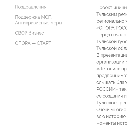
Поздравления
Проект иници
Тульским рег
Поддержка МСП.
региональног
Антикризисные меры
«ОПОРА РОССИ
СВОй бизнес
Перед начало
Тульской губ
ОПОРА — СТАРТ
Тульской обл
В презентаци
организации 
«Летопись пр
предпринимат
слышать благ
РОССИИ» такж
ее создания 
Тульского ре
Очень многие 
всю историю 
моменты исто