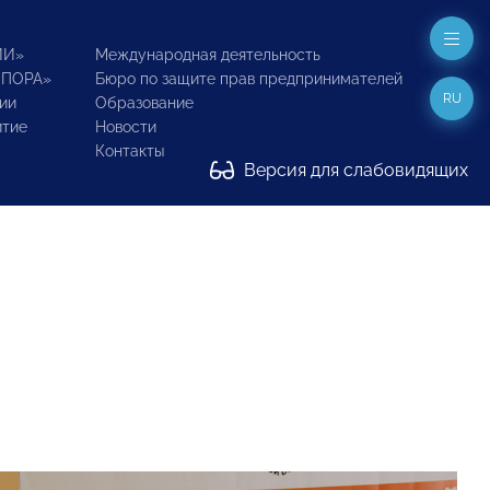
ИИ»
Международная деятельность
ОПОРА»
Бюро по защите прав предпринимателей
RU
ии
Образование
итие
Новости
Контакты
Версия для слабовидящих