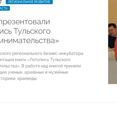
7
РЕГИОНАЛЬНОЕ РАЗВИТИЕ
АСТЬ
 презентовали
ись Тульского
инимательства»
ьского регионального бизнес-инкубатора
нтация книги «Летопись Тульского
ельства». В работе над книгой приняли
щие ученые, архивные и музейные
сторики, краеведы.