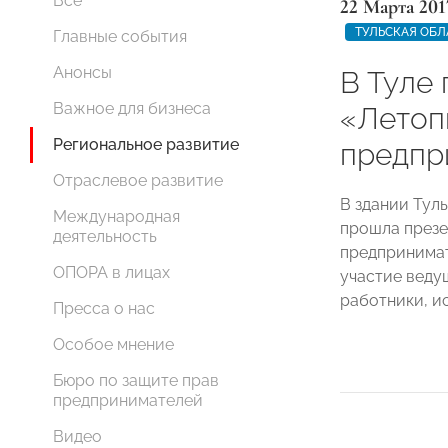
Все
22 Марта 201
ТУЛЬСКАЯ ОБЛ
Главные события
Анонсы
В Туле
Важное для бизнеса
«Летоп
Региональное развитие
предпр
Отраслевое развитие
В здании Тул
Международная
прошла презе
деятельность
предпринимат
ОПОРА в лицах
участие веду
работники, и
Пресса о нас
Особое мнение
Бюро по защите прав
предпринимателей
Видео