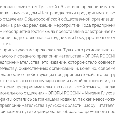
ирован комитетом Тульской области по предпринимател
иональным фондом «Центр поддержки предпринимательст
о отделения Общероссийской общественной организации
И» в рамках реализации мероприятий Года предпринима
м мероприятия гостям была представлена электронная в
ернии, подготовленная сотрудниками Государственного
асти».
и принял участие председатель Тульского регионально
малого и среднего предпринимательства «ОПОРА РОССИ
едпринимательства, это издание, которое стало совмест
ельству, общественных организаций и, конечно, соврем
одарность от действующих предпринимателей, что их тр
е есть планы по популяризации и самой летописи, и уч
истории предпринимательства на тульской земле», - подч
гионального отделения «ОПОРЫ РОССИИ» Михаил Глухов
факты остались за границами издания, так как невозмож
предпринимательства Тульской области. Взору читателя
рического пути формирования образа современного пр