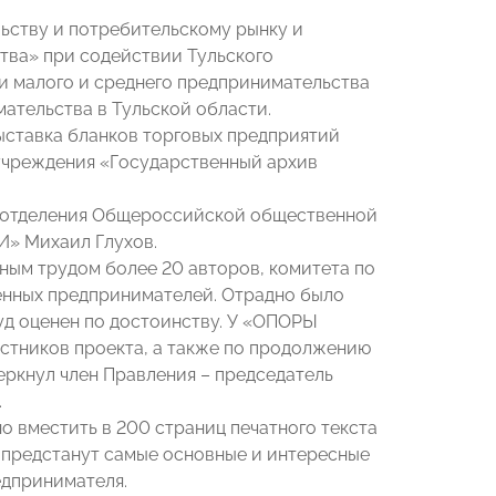
ьству и потребительскому рынку и
ва» при содействии Тульского
 малого и среднего предпринимательства
тельства в Тульской области.
ыставка бланков торговых предприятий
 учреждения «Государственный архив
го отделения Общероссийской общественной
И» Михаил Глухов.
ным трудом более 20 авторов, комитета по
енных предпринимателей. Отрадно было
уд оценен по достоинству. У «ОПОРЫ
астников проекта, а также по продолжению
еркнул член Правления – председатель
.
но вместить в 200 страниц печатного текста
 предстанут самые основные и интересные
едпринимателя.