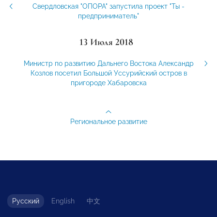
Свердловская "ОПОРА" запустила проект "Ты -
предприниматель"
13 Июля 2018
Министр по развитию Дальнего Востока Александр
Козлов посетил Большой Уссурийский остров в
пригороде Хабаровска
Региональное развитие
Русский
English
中文