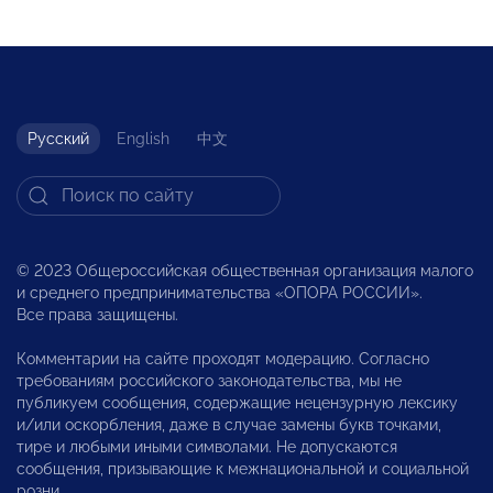
Русский
English
中文
© 2023 Общероссийская общественная организация малого
и среднего предпринимательства «ОПОРА РОССИИ».
Все права защищены.
Комментарии на сайте проходят модерацию. Согласно
требованиям российского законодательства, мы не
публикуем сообщения, содержащие нецензурную лексику
и/или оскорбления, даже в случае замены букв точками,
тире и любыми иными символами. Не допускаются
сообщения, призывающие к межнациональной и социальной
розни.