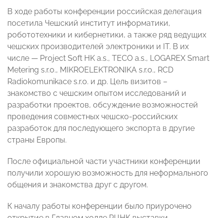
В ходе работы конференции российская делегация
посетила Чешский институт информатики,
робототехники и кибернетики, а также ряд ведущих
чешских производителей электроники и IT. В их
числе — Project Soft HK a.s., TECO a.s., LOGAREX Smart
Metering s.r.o., MIKROELEKTRONIKA s.r.o., RCD
Radiokomunikace s.r.o. и др. Цель визитов –
знакомство с чешским опытом исследований и
разработки проектов, обсуждение возможностей
проведения совместных чешско-российских
разработок для последующего экспорта в другие
страны Европы.
После официальной части участники конференции
получили хорошую возможность для неформального
общения и знакомства друг с другом.
К началу работы конференции было приурочено
открытие в Главном холле РЦНК выставки