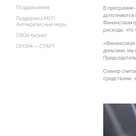
Поздравления
В программе 
дополняются 
Поддержка МСП.
Финансовая г
Антикризисные меры
расходы, что 
СВОй бизнес
«Финансовая 
ОПОРА — СТАРТ
деньгами, мы
Председател
Спикер счита
средствами, 