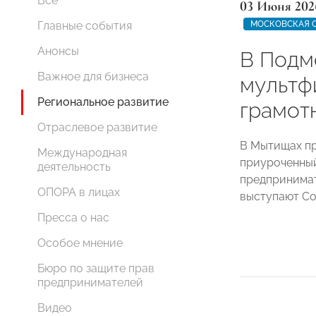
Все
03 Июня 202
МОСКОВСКАЯ 
Главные события
Анонсы
В Подм
Важное для бизнеса
мультф
Региональное развитие
грамот
Отраслевое развитие
В Мытищах пр
Международная
приуроченный
деятельность
предпринимат
ОПОРА в лицах
выступают С
Пресса о нас
Особое мнение
Бюро по защите прав
предпринимателей
Видео