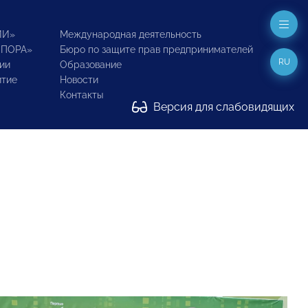
ИИ»
Международная деятельность
ОПОРА»
Бюро по защите прав предпринимателей
RU
ии
Образование
итие
Новости
Контакты
Версия для слабовидящих