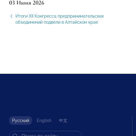
03 Июня 2026
Итоги XII Конгресса предпринимательских
объединений подвели в Алтайском крае
Русский
English
中文