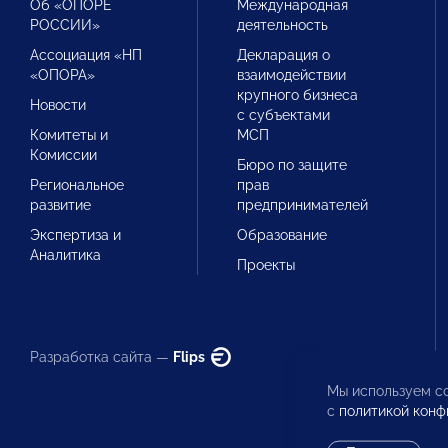
Об «ОПОРЕ
Международная
РОССИИ»
деятельность
Ассоциация «НП
Декларация о
«ОПОРА»
взаимодействии
крупного бизнеса
Новости
с субъектами
Комитеты и
МСП
Комиссии
Бюро по защите
Региональное
прав
развитие
предпринимателей
Экспертиза и
Образование
Аналитика
Проекты
Разработка сайта —
Flips
Мы используем co
с
политикой конф