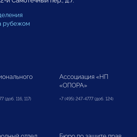
 2-й Самотечный пер., д.7.
деления
а рубежом
ионального
Ассоциация «НП
«ОПОРА»
7 (доб. 116, 117)
+7 (495) 247-4777 (доб. 124)
одный отдел
Бюро по защите прав