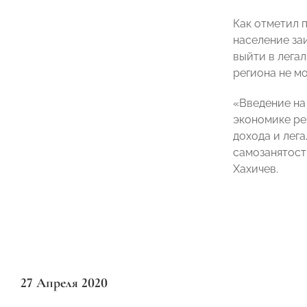
Как отметил 
население за
выйти в лега
региона не м
«Введение на
экономике ре
дохода и лег
самозанятост
Хахичев.
27 Апреля 2020