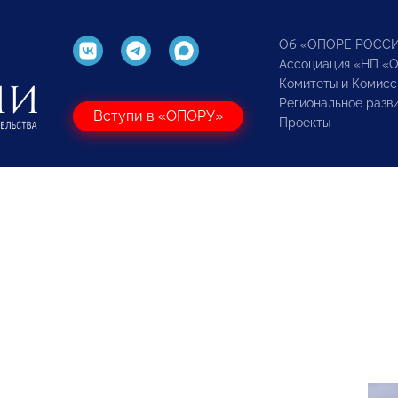
Об «ОПОРЕ РОСС
Ассоциация «НП «
Комитеты и Комисс
Региональное разв
Вступи в «ОПОРУ»
Проекты