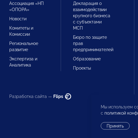
Ассоциация «НП
Декларация о
«ОПОРА»
взаимодействии
крупного бизнеса
Новости
с субъектами
Комитеты и
МСП
Комиссии
Бюро по защите
Региональное
прав
развитие
предпринимателей
Экспертиза и
Образование
Аналитика
Проекты
Разработка сайта —
Flips
Мы используем co
с
политикой конф
Принять