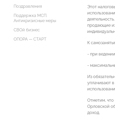
Поздравления
Этот налогов
использовани
Поддержка МСП.
деятельность
Антикризисные меры
продающие из
СВОй бизнес
индивидуальн
ОПОРА — СТАРТ
К самозаняты
- при ведени
- максимальны
Из обязатель
уплачивают в
использовани
Отметим, что
Орловской об
доход.