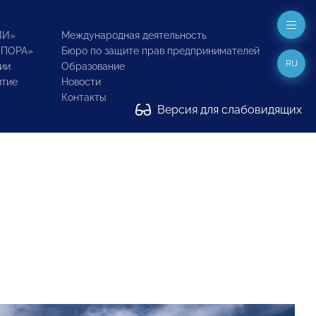
ИИ»
Международная деятельность
ОПОРА»
Бюро по защите прав предпринимателей
RU
ии
Образование
итие
Новости
Контакты
Версия для слабовидящих