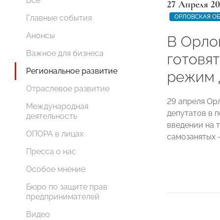
Все
27 Апреля 2
ОРЛОВСКАЯ О
Главные события
Анонсы
В Орло
Важное для бизнеса
готовя
Региональное развитие
режим 
Отраслевое развитие
29 апреля Ор
Международная
депутатов в 
деятельность
введении на 
ОПОРА в лицах
самозанятых 
Пресса о нас
Особое мнение
Бюро по защите прав
предпринимателей
Видео