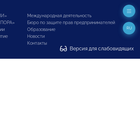
ИИ»
Международная деятельность
ОПОРА»
Бюро по защите прав предпринимателей
RU
ии
Образование
итие
Новости
Контакты
Версия для слабовидящих