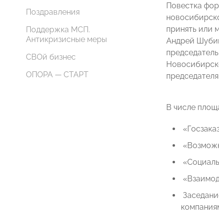
Повестка фор
Поздравления
новосибирско
принять или 
Поддержка МСП.
Антикризисные меры
Андрей Шубин
председатель
СВОй бизнес
Новосибирско
ОПОРА — СТАРТ
председателя
В числе площ
 «Госзак
 «Возмож
 «Социал
 «Взаимо
 Заседа
компания