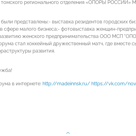
 томского регионального отделения «ОПОРЫ РОССИИ» М
я были представлены:- выставка резидентов городских б
в сфере малого бизнеса;- фотовыставка женщин-предпр
 развитию женского предпринимательства ООО МСП "ОП
рума стал хоккейный дружественный матч, где вместе с
раструктуры развития.
ужба!
ума в интернете:
http://madeinnsk.ru/
https://vk.com/no