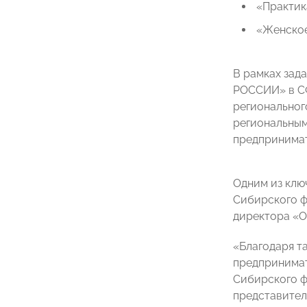
 «Практи
 «Женско
В рамках за
РОССИИ» в СФ
региональног
региональным
предпринимат
Одним из клю
Сибирского 
директора «
«Благодаря т
предпринимат
Сибирского фе
представител