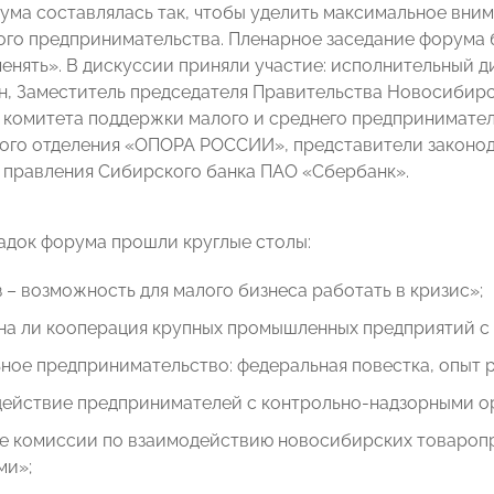
ума составлялась так, чтобы уделить максимальное вни
го предпринимательства. Пленарное заседание форума 
менять». В дискуссии приняли участие: исполнительны
, Заместитель председателя Правительства Новосибирс
 комитета поддержки малого и среднего предпринимател
го отделения «ОПОРА РОССИИ», представители законода
 правления Сибирского банка ПАО «Сбербанк».
адок форума прошли круглые столы:
аз – возможность для малого бизнеса работать в кризис»​;
на ли кооперация крупных промышленных предприятий с
ьное предпринимательство: федеральная повестка, опыт 
действие предпринимателей с контрольно-надзорными о
ние комиссии по взаимодействию новосибирских товароп
ми»;