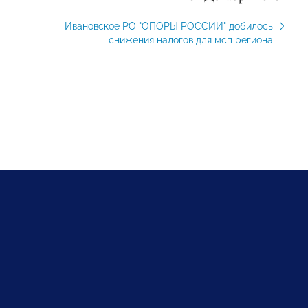
Ивановское РО "ОПОРЫ РОССИИ" добилось
снижения налогов для мсп региона