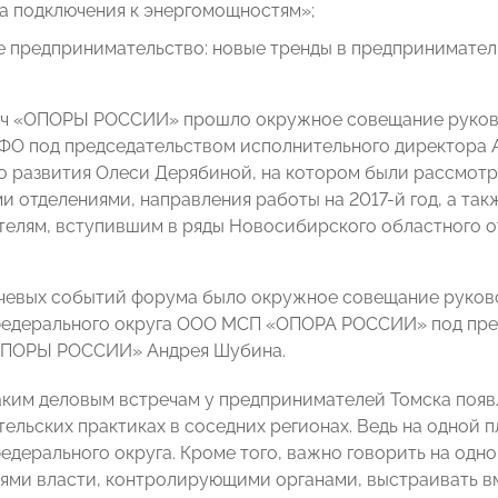
ка подключения к энергомощностям»;
е предпринимательство: новые тренды в предпринимател
дач «ОПОРЫ РОССИИ» прошло окружное совещание руков
О под председательством исполнительного директора А
о развития Олеси Дерябиной, на котором были рассмот
и отделениями, направления работы на 2017-й год, а так
елям, вступившим в ряды Новосибирского областного 
чевых событий форума было окружное совещание руков
федерального округа ООО МСП «ОПОРА РОССИИ» под пре
ОПОРЫ РОССИИ» Андрея Шубина.
аким деловым встречам у предпринимателей Томска появ
ельских практиках в соседних регионах. Ведь на одной 
дерального округа. Кроме того, важно говорить на одном
ями власти, контролирующими органами, выстраивать вм