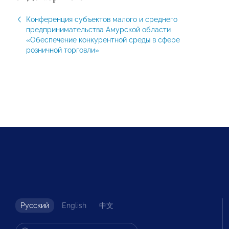
Конференция субъектов малого и среднего
предпринимательства Амурской области
«Обеспечение конкурентной среды в сфере
розничной торговли»
Русский
English
中文