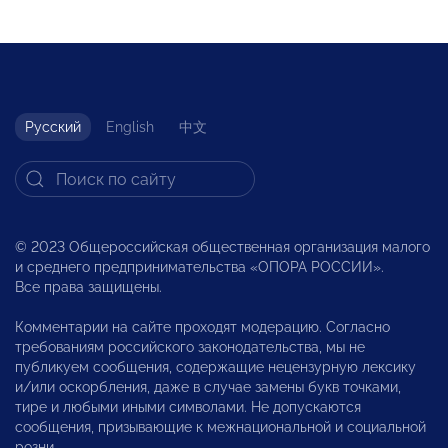
Русский
English
中文
© 2023 Общероссийская общественная организация малого
и среднего предпринимательства «ОПОРА РОССИИ».
Все права защищены.
Комментарии на сайте проходят модерацию. Согласно
требованиям российского законодательства, мы не
публикуем сообщения, содержащие нецензурную лексику
и/или оскорбления, даже в случае замены букв точками,
тире и любыми иными символами. Не допускаются
сообщения, призывающие к межнациональной и социальной
розни.