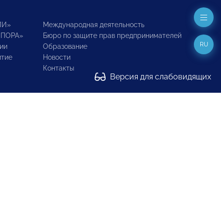
ИИ»
Международная деятельность
ОПОРА»
Бюро по защите прав предпринимателей
RU
ии
Образование
итие
Новости
Контакты
Версия для слабовидящих