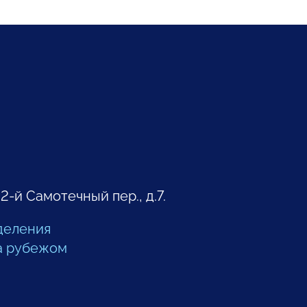
 2-й Самотечный пер., д.7.
деления
а рубежом