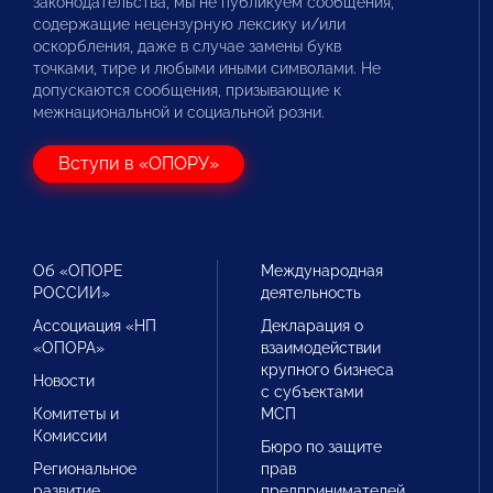
законодательства, мы не публикуем сообщения,
содержащие нецензурную лексику и/или
оскорбления, даже в случае замены букв
точками, тире и любыми иными символами. Не
допускаются сообщения, призывающие к
межнациональной и социальной розни.
Вступи в «ОПОРУ»
Об «ОПОРЕ
Международная
РОССИИ»
деятельность
Ассоциация «НП
Декларация о
«ОПОРА»
взаимодействии
крупного бизнеса
Новости
с субъектами
Комитеты и
МСП
Комиссии
Бюро по защите
Региональное
прав
развитие
предпринимателей