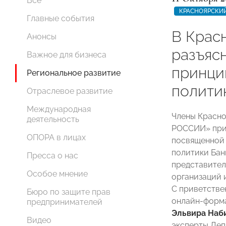
Все
КРАСНОЯРСКИЙ
Главные события
В Крас
Анонсы
разъяс
Важное для бизнеса
принци
Региональное развитие
полити
Отраслевое развитие
Международная
Члены Красно
деятельность
РОССИИ» прин
ОПОРА в лицах
посвященной
политики Бан
Пресса о нас
представител
Особое мнение
организаций 
С приветстве
Бюро по защите прав
онлайн-форма
предпринимателей
Эльвира Наб
Видео
эксперты Деп