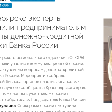
 КРАЙ
ноярске эксперты
нили предпринимателям
пы денежно-кредитной
ки Банка России
ярского регионального отделения «ОПОРЫ
яли участие в коммуникационной сессии,
 актуальным вопросам денежно-кредитной
ка России. Мероприятие собрало
ей бизнеса, органов власти, финансовых
и научного сообщества Красноярского края.
нным словом к участникам сессии в
те обратилась Председатель Банка России
иуллина
. Спикерами сессии выступили
артамента денежно-кредитной политики и