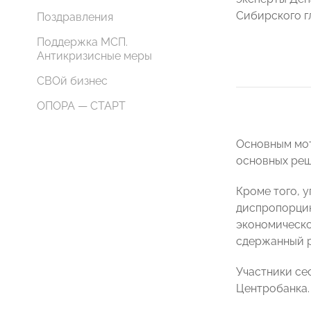
Сибирского г
Поздравления
Поддержка МСП.
Антикризисные меры
СВОй бизнес
ОПОРА — СТАРТ
Основным мот
основных реш
Кроме того, 
диспропорцию
экономической
сдержанный р
Участники се
Центробанка.