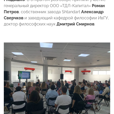
генеральный директор ООО «ТДЛ-Капитал»
Роман
Петров
, собственник завода Shtandart
Александр
Сверчков
и заведующий кафедрой философии ИвГУ,
доктор философских наук
Дмитрий Смирнов
.