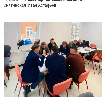
Снятинская
,
Иван Астафьев
.