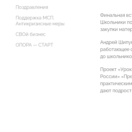
Поздравления
Финальная вс
Поддержка МСП.
Школьники по
Антикризисные меры
закупки мате
СВОй бизнес
Андрей Шипун
ОПОРА — СТАРТ
работающее с
до школьников
Проект «Урок
России» «Пре
практическим
дают подрост