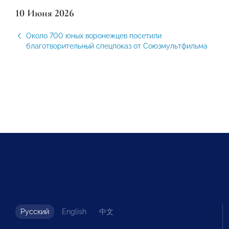
10 Июня 2026
Около 700 юных воронежцев посетили
благотворительный спецпоказ от Союзмультфильма
Русский
English
中文