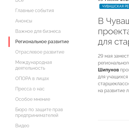
Все
ЧУВАШСКАЯ Р
Главные события
В Чува
Анонсы
проект
Важное для бизнеса
для ст
Региональное развитие
Отраслевое развитие
29 мая замес
Международная
регионально
деятельность
Шипунов
пров
для учащихся 
ОПОРА в лицах
старшеклассн
Пресса о нас
на развитие 
Особое мнение
Бюро по защите прав
предпринимателей
Видео