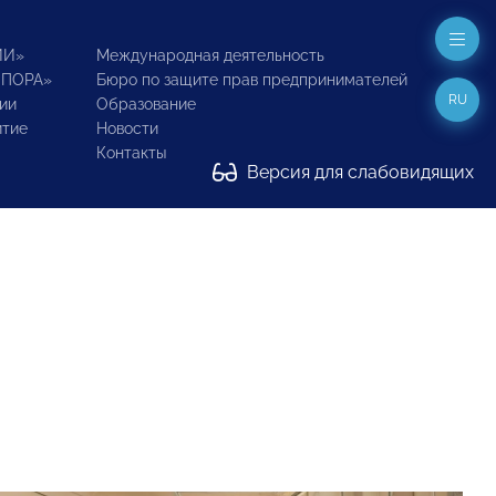
ИИ»
Международная деятельность
ОПОРА»
Бюро по защите прав предпринимателей
RU
ии
Образование
итие
Новости
Контакты
Версия для слабовидящих