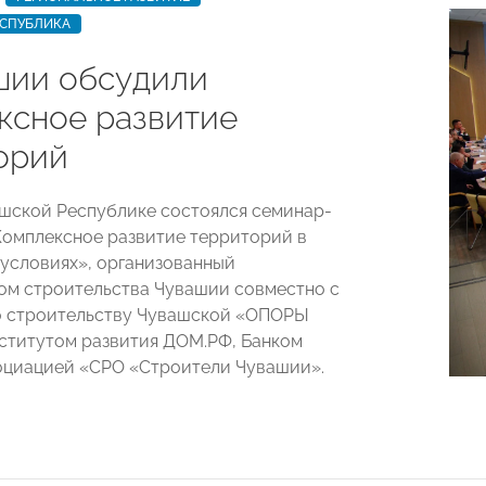
ЕСПУБЛИКА
шии обсудили
ксное развитие
орий
ашской Республике состоялся семинар-
омплексное развитие территорий в
условиях», организованный
м строительства Чувашии совместно с
о строительству Чувашской «ОПОРЫ
титутом развития ДОМ.РФ, Банком
оциацией «СРО «Строители Чувашии».