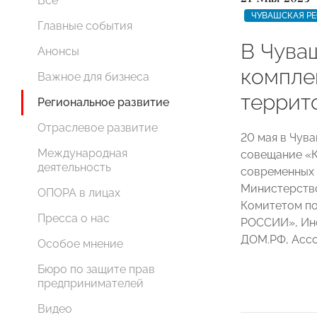
Все
ЧУВАШСКАЯ Р
Главные события
В Чува
Анонсы
компле
Важное для бизнеса
террит
Региональное развитие
Отраслевое развитие
20 мая в Чув
Международная
совещание «К
деятельность
современных 
Министерство
ОПОРА в лицах
Комитетом п
Пресса о нас
РОССИИ», Инс
ДОМ.РФ, Асс
Особое мнение
Бюро по защите прав
предпринимателей
Видео