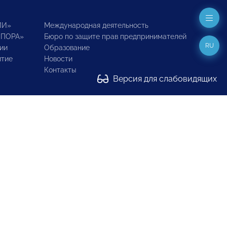
ИИ»
Международная деятельность
ОПОРА»
Бюро по защите прав предпринимателей
RU
ии
Образование
итие
Новости
Контакты
Версия для слабовидящих