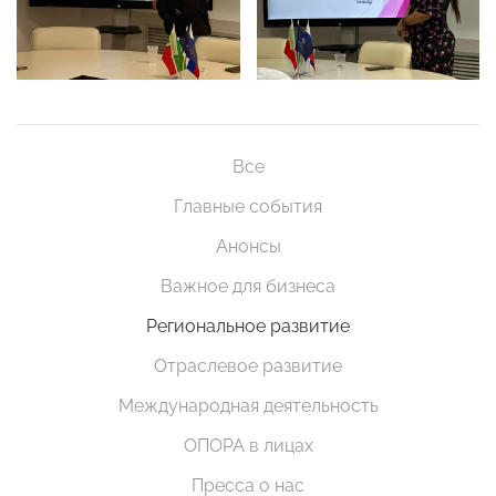
Все
Главные события
Анонсы
Важное для бизнеса
Региональное развитие
Отраслевое развитие
Международная деятельность
ОПОРА в лицах
Пресса о нас